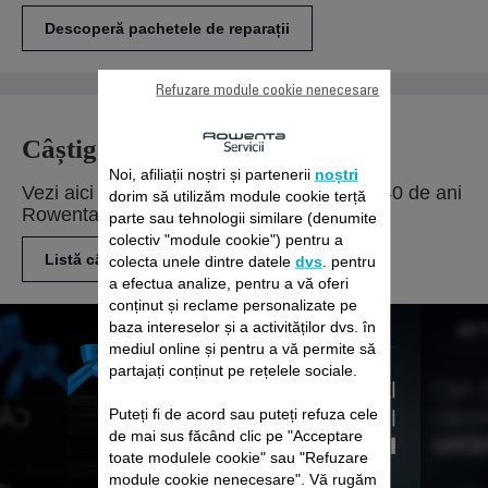
Descoperă pachetele de reparații
Refuzare module cookie nenecesare
Câștigătorii campaniei eMAG
Noi, afiliații noștri și partenerii
noștri
Vezi aici câștigătorii campaniei eMAG – 140 de ani
dorim să utilizăm module cookie terță
Rowenta cu 140 de premii
parte sau tehnologii similare (denumite
colectiv "module cookie") pentru a
Listă câștigători
colecta unele dintre datele
dvs
. pentru
a efectua analize, pentru a vă oferi
conținut și reclame personalizate pe
baza intereselor și a activităților dvs. în
mediul online și pentru a vă permite să
partajați conținut pe rețelele sociale.
Puteți fi de acord sau puteți refuza cele
de mai sus făcând clic pe "Acceptare
toate modulele cookie" sau "Refuzare
module cookie nenecesare". Vă rugăm