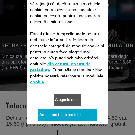
să rețineți că, dacă refuzați modulele
cookie, vom folosi numai modulele
cookie necesare pentru funcționarea
eficientă a site-ului web.
Faceți clic pe
Alegerile mele
pentru
mai multe informații referitoare la
diversele categorii de module cookie și
pentru a putea face alegeri mai
detaliate. Vă puteți schimba oricând
opțiunile
din centrul nostru de
preferințe
. Puteți afla mai multe citind
politica noastră referitoare la modulele
cookie
.
Alegerile mele
Înlocuire acumulator
Acceptare toate modulele cookie
Deții un aspirator Rowenta X-Force Flex 14.60 sau
15.60 (tip RH99)? Înlocuiește acumulatorul gratuit.