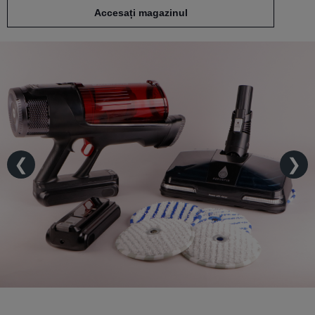
Accesați magazinul
❮
❯