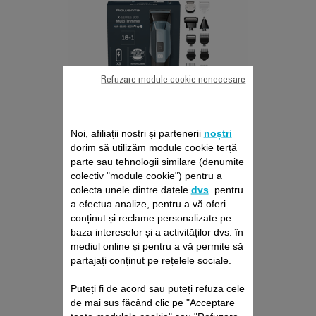
Refuzare module cookie nenecesare
APARAT DE TUNS
Noi, afiliații noștri și partenerii
noștri
MULTIFUNCTIONAL X
dorim să utilizăm module cookie terță
SERIES 900 16 IN 1
parte sau tehnologii similare (denumite
colectiv "module cookie") pentru a
TN9710E0
colecta unele dintre datele
dvs
. pentru
a efectua analize, pentru a vă oferi
Par perfect aranjat cu un produs
conținut și reclame personalizate pe
multifunctional deosebit
baza intereselor și a activităților dvs. în
mediul online și pentru a vă permite să
Compară
partajați conținut pe rețelele sociale.
Puteți fi de acord sau puteți refuza cele
de mai sus făcând clic pe "Acceptare