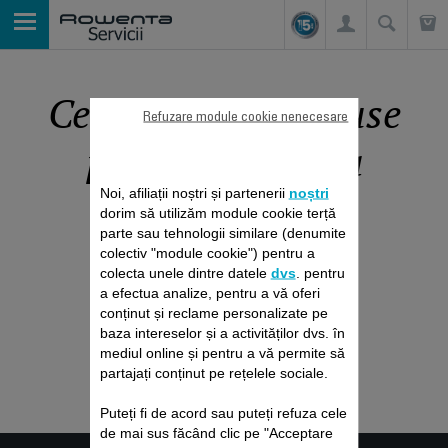
Cele mai noi produse
Refuzare module cookie nenecesare
pentru îngrijirea
ţesăturilor
Noi, afiliații noștri și partenerii
noștri
dorim să utilizăm module cookie terță
parte sau tehnologii similare (denumite
colectiv "module cookie") pentru a
colecta unele dintre datele
dvs
. pentru
Sortează
a efectua analize, pentru a vă oferi
conținut și reclame personalizate pe
baza intereselor și a activităților dvs. în
mediul online și pentru a vă permite să
partajați conținut pe rețelele sociale.
Puteți fi de acord sau puteți refuza cele
de mai sus făcând clic pe "Acceptare