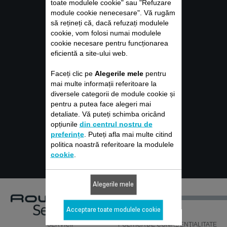
toate modulele cookie" sau "Refuzare
Servicii
module cookie nenecesare". Vă rugăm
să rețineți că, dacă refuzați modulele
CLIENȚI
cookie, vom folosi numai modulele
cookie necesare pentru funcționarea
eficientă a site-ului web.
Faceți clic pe
Alegerile mele
pentru
GARANȚIE
mai multe informații referitoare la
diversele categorii de module cookie și
SERVICE
pentru a putea face alegeri mai
detaliate. Vă puteți schimba oricând
INSTRUCŢIUNI DE UTILIZARE
opțiunile
din centrul nostru de
ÎNTREBĂRI FRECVENTE
preferințe
. Puteți afla mai multe citind
politica noastră referitoare la modulele
CONTACT
cookie
.
Alegerile mele
Acceptare toate modulele cookie
SERVICII
POLITICA DE CONFIDENŢIALITATE