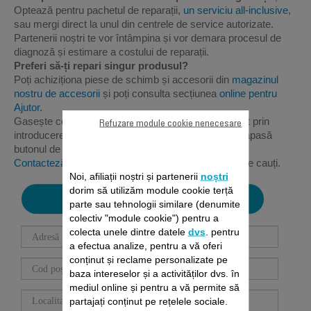
Optează pentru pachetul de reparații,
un serviciu all-inclusive
,
sau mergi direct la unul din centrele de service autorizate.
Partenerii noștri te vor întâmpina și vor demara procesul de
diagnoză și estimare a costului de reparații.
Preferi să-ți repari singur produsul?
Poți achiziționa piese de schimb și accesorii din
magazinul
nostru de accesorii
și poți consulta secțiunea
online pentru
Ajutor
.
Gasește cel mai apropiat centru de service autorizat prin
Refuzare module cookie nenecesare
introducerea adresei tale în bara de căutare și apoi apasă
butonul de căutare pentru a confirma alegerea.
Contacteză-ne
dacă nu găseşti informațiile pe care le cauți.
Noi, afiliații noștri și partenerii
noștri
dorim să utilizăm module cookie terță
Localizează-mă
parte sau tehnologii similare (denumite
colectiv "module cookie") pentru a
colecta unele dintre datele
dvs
. pentru
a efectua analize, pentru a vă oferi
conținut și reclame personalizate pe
baza intereselor și a activităților dvs. în
mediul online și pentru a vă permite să
partajați conținut pe rețelele sociale.