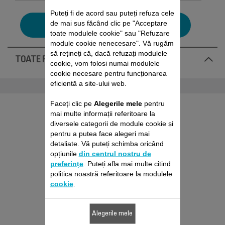
Puteți fi de acord sau puteți refuza cele
de mai sus făcând clic pe "Acceptare
CĂUTAREA UNUI REPARATOR
toate modulele cookie" sau "Refuzare
module cookie nenecesare". Vă rugăm
să rețineți că, dacă refuzați modulele
TOATE FILTRELE
cookie, vom folosi numai modulele
cookie necesare pentru funcționarea
eficientă a site-ului web.
Faceți clic pe
Alegerile mele
pentru
mai multe informații referitoare la
diversele categorii de module cookie și
pentru a putea face alegeri mai
detaliate. Vă puteți schimba oricând
opțiunile
din centrul nostru de
preferințe
. Puteți afla mai multe citind
politica noastră referitoare la modulele
cookie
.
Alegerile mele