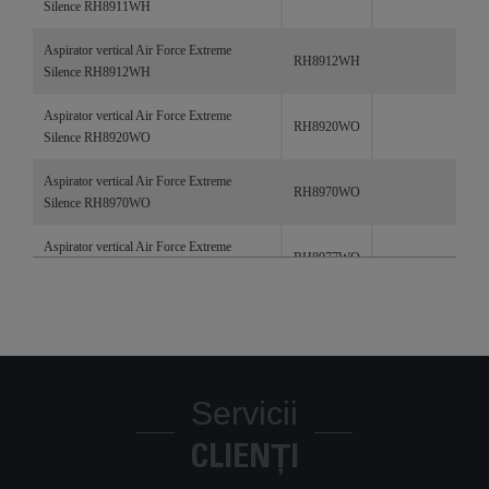
Silence RH8911WH
Aspirator vertical Air Force Extreme
RH8912WH
Silence RH8912WH
Aspirator vertical Air Force Extreme
RH8920WO
Silence RH8920WO
Aspirator vertical Air Force Extreme
RH8970WO
Silence RH8970WO
Aspirator vertical Air Force Extreme
RH8977WO
Silence RH8977WO
AIR FORCE EXTREME VISION PRO
RH8879WO
CORDLESS HANDSTICK RH8770
RH877101
AIR FORCE EXTREME POWER PRO
RH8895WO
Servicii
AIR FORCE UPGRADE
RH8569WH
CLIENȚI
Aspirator vertical Air Force Extreme