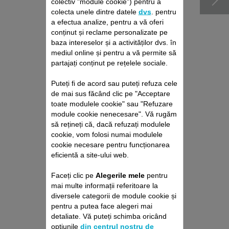
colectiv "module cookie") pentru a
colecta unele dintre datele
dvs
. pentru
a efectua analize, pentru a vă oferi
conținut și reclame personalizate pe
baza intereselor și a activităților dvs. în
mediul online și pentru a vă permite să
partajați conținut pe rețelele sociale.
Puteți fi de acord sau puteți refuza cele
de mai sus făcând clic pe "Acceptare
toate modulele cookie" sau "Refuzare
PACHET DE REPARAȚII
module cookie nenecesare". Vă rugăm
ASPIRATOR VERTICAL
să rețineți că, dacă refuzați modulele
ROWENTA
cookie, vom folosi numai modulele
Fără deviz, fără surprize
cookie necesare pentru funcționarea
Prelungire cu 6 luni a garanției!
eficientă a site-ului web.
429,00 RON
Faceți clic pe
Alegerile mele
pentru
mai multe informații referitoare la
Adaugă în coş
diversele categorii de module cookie și
pentru a putea face alegeri mai
detaliate. Vă puteți schimba oricând
opțiunile
din centrul nostru de