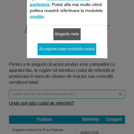
preferințe
. Puteți afla mai multe citind
politica noastră referitoare la modulele
cookie
.
Proiectat pentru 17
Alegerile mele
produs/produse
Acceptare toate modulele cookie
Pentru a te asigură că acest produs este compatibil cu
aparatul tău, te rugăm să introduci codul de referință al
produsului în bara de căutare de mai jos sau consultă
următorul tabel.
Unde poți găsi codul de referință?
Produse
Referințe
Categorii
Produse
Referințe
Categorii
Aspirator vertical Air Force Extreme
RH8911WH