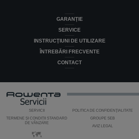
RH8829WO
RH8829WO
GARANȚIE
SERVICE
INSTRUCŢIUNI DE UTILIZARE
ÎNTREBĂRI FRECVENTE
CONTACT
SERVICII
POLITICA DE CONFIDENŢIALITATE
TERMENE ȘI CONDIȚII STANDARD
GROUPE SEB
DE VÂNZARE
AVIZ LEGAL