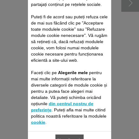
partajați conținut pe rețelele sociale.
Puteți fi de acord sau puteți refuza cele
de mai sus făcând clic pe "Acceptare
toate modulele cookie" sau "Refuzare
module cookie nenecesare". Vă rugăm
să rețineți că, dacă refuzați modulele
cookie, vom folosi numai modulele
cookie necesare pentru funcționarea
eficientă a site-ului web.
PIEPTENE PENTRU
Faceți clic pe
Alegerile mele
pentru
BARBĂ 3/6 MM CS-
mai multe informații referitoare la
00139133
diversele categorii de module cookie și
Practic!
pentru a putea face alegeri mai
Stoc disponibil.
detaliate. Vă puteți schimba oricând
opțiunile
din centrul nostru de
20,80 RON
preferințe
. Puteți afla mai multe citind
politica noastră referitoare la modulele
Adaugă în coş
cookie
.