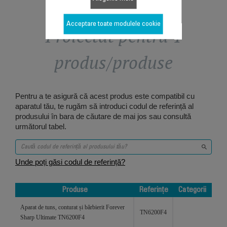
Acceptare toate modulele cookie
Proiectat pentru 1
produs/produse
Pentru a te asigură că acest produs este compatibil cu
aparatul tău, te rugăm să introduci codul de referință al
produsului în bara de căutare de mai jos sau consultă
următorul tabel.
Unde poți găsi codul de referință?
Produse
Referințe
Categorii
Produse
Referințe
Categorii
Aparat de tuns, conturat și bărbierit Forever
TN6200F4
Sharp Ultimate TN6200F4