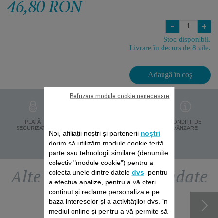
46,80 RON
-
+
Stoc disponibil.
Livrare în decurs de 8 zile.
Adaugă în coş
Refuzare module cookie nenecesare
PROTECŢIA
PLATĂ
LIVRARE ÎN 8 ZILE
CONDIŢII DE
DATELOR
SECURIZATĂ
VÂNZARE
Noi, afiliații noștri și partenerii
noștri
PERSONALE
dorim să utilizăm module cookie terță
parte sau tehnologii similare (denumite
colectiv "module cookie") pentru a
Alte accesorii recomandate
colecta unele dintre datele
dvs
. pentru
a efectua analize, pentru a vă oferi
conținut și reclame personalizate pe
baza intereselor și a activităților dvs. în
mediul online și pentru a vă permite să