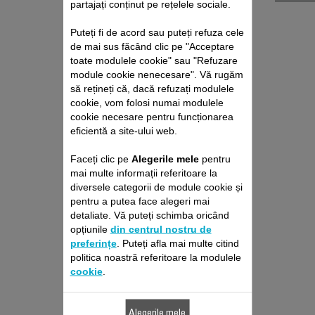
partajați conținut pe rețelele sociale.
Puteți fi de acord sau puteți refuza cele
de mai sus făcând clic pe "Acceptare
toate modulele cookie" sau "Refuzare
module cookie nenecesare". Vă rugăm
să rețineți că, dacă refuzați modulele
cookie, vom folosi numai modulele
CABLU DE
cookie necesare pentru funcționarea
ALIMENTARE SS-
eficientă a site-ului web.
10001267
A se utiliza exclusiv împreună
Faceți clic pe
Alegerile mele
pentru
cu blocul de alimentare propriu
mai multe informații referitoare la
diversele categorii de module cookie și
pentru a putea face alegeri mai
20,80 RON
detaliate. Vă puteți schimba oricând
opțiunile
din centrul nostru de
preferințe
. Puteți afla mai multe citind
politica noastră referitoare la modulele
Produs indisponibil, anunţă-mă când revine
în stoc
cookie
.
Alegerile mele