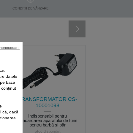
CONDIŢII DE VÂNZARE
 nenecesare
sau
tre datele
e pe baza
i conținut
TRANSFORMATOR CS-
10001098
e
i că, dacă
Indispensabil pentru
cționarea
reîncărcarea aparatului de tuns
pentru barbă și păr
Stoc disponibil.