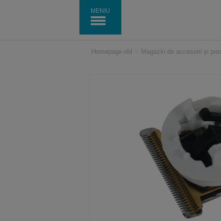
MENIU
Homepage-old
>
Magazin de accesorii și pi