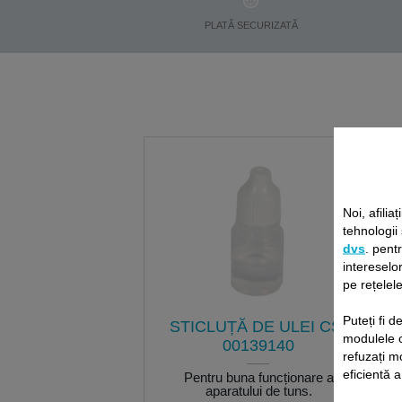
PLATĂ SECURIZATĂ
Noi, afiliaț
tehnologii
dvs
. pent
intereselor
pe rețelele
Puteți fi 
STICLUȚĂ DE ULEI CS-
modulele 
00139140
refuzați m
eficientă a
Pentru buna funcționare a
aparatului de tuns.