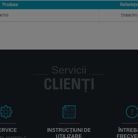
Produse
Referințe
Produse
Referințe
8967F0
TN8967F0
Servicii
CLIENȚI
ERVICE
INSTRUCŢIUNI DE
ÎNTREB
UTILIZARE
FRECVE