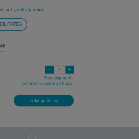
bil cu
1 produs/produse
BILITATEA
46
-
+
Stoc disponibil.
Livrare în decurs de 8 zile.
Adaugă în coş