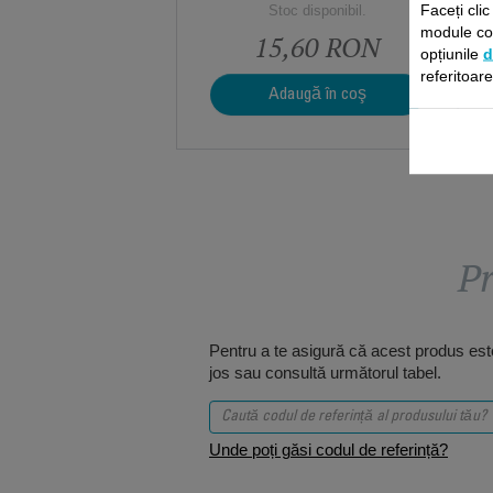
Faceți cli
Stoc disponibil.
module coo
15,60 RON
opțiunile
d
referitoar
Adaugă în coş
Pr
Pentru a te asigură că acest produs este
jos sau consultă următorul tabel.
Unde poți găsi codul de referință?