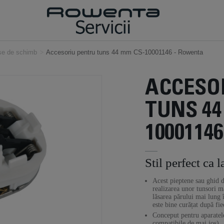
ese de schimb
>
Accesoriu pentru tuns 44 mm CS-10001146 - Rowenta
ACCESO
TUNS 44
10001146
Stil perfect ca l
Acest pieptene sau ghid d
realizarea unor tunsori m
lăsarea părului mai lung 
este bine curățat după fie
Conceput pentru aparatele
compatibile de mai jos).