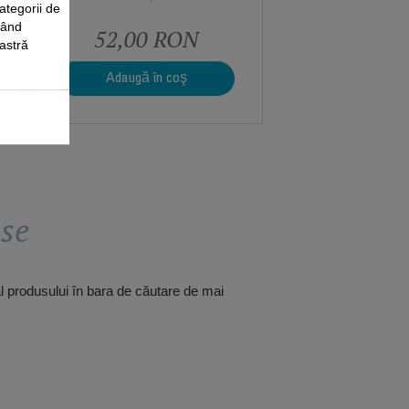
ategorii de
când
52,00 RON
oastră
Adaugă în coş
use
al produsului în bara de căutare de mai