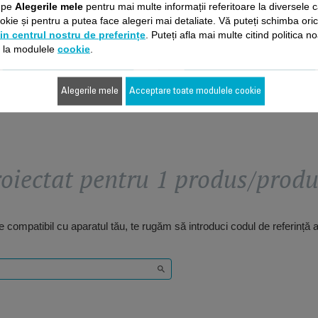
c pe
Alegerile mele
pentru mai multe informații referitoare la diversele c
kie și pentru a putea face alegeri mai detaliate. Vă puteți schimba ori
20,80 RON
20,80 RON
in centrul nostru de preferințe
. Puteți afla mai multe citind politica n
e la modulele
cookie
.
Adaugă în coş
Adaugă în coş
Alegerile mele
Acceptare toate modulele cookie
oiectat pentru 1 produs/prod
 compatibil cu aparatul tău, te rugăm să introduci codul de referință 