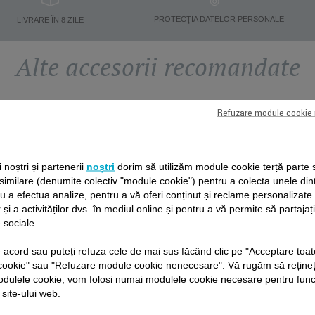
PROTECŢIA DATELOR PERSONALE
LIVRARE ÎN 8 ZILE
Alte accesorii recomandate
Refuzare module cookie
ii noștri și partenerii
noștri
dorim să utilizăm module cookie terță parte 
 similare (denumite colectiv "module cookie") pentru a colecta unele din
ru a efectua analize, pentru a vă oferi conținut și reclame personalizat
 și a activităților dvs. în mediul online și pentru a vă permite să partajaț
 sociale.
de acord sau puteți refuza cele de mai sus făcând clic pe "Acceptare toat
PIEPTENI PENTRU PĂR
PIEPTENE PENTRU
cookie" sau "Refuzare module cookie nenecesare". Vă rugăm să rețineț
X4 CS-00140574
BARBĂ CS-00140581
odulele cookie, vom folosi numai modulele cookie necesare pentru fun
 site-ului web.
Alegeți lungimea părului
O barbă perfectă
Stoc disponibil.
Stoc disponibil.