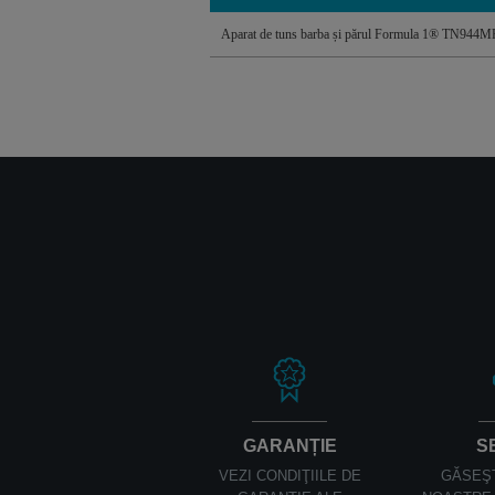
Aparat de tuns barba și părul Formula 1® TN944M
GARANȚIE
S
VEZI CONDIŢIILE DE
GĂSEŞ