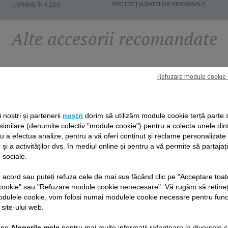
PROTECŢIA DATELOR PERSONALE
LIVRARE ÎN 8 ZILE
Alte accesorii recomandate
Refuzare module cookie
ii noștri și partenerii
noștri
dorim să utilizăm module cookie terță parte 
 similare (denumite colectiv "module cookie") pentru a colecta unele din
ru a efectua analize, pentru a vă oferi conținut și reclame personalizat
 și a activităților dvs. în mediul online și pentru a vă permite să partajaț
 sociale.
ACCESORIU PENTRU
ACCESORIU DE
RAS SS-1810001552
PROTECȚIE SS-
de acord sau puteți refuza cele de mai sus făcând clic pe "Acceptare toat
1810001924
cookie" sau "Refuzare module cookie nenecesare". Vă rugăm să rețineț
Pentru un ras de precizie
Îmbunătățește rasul și reduc
odulele cookie, vom folosi numai modulele cookie necesare pentru fun
Stoc disponibil.
riscul de iritație a pielii
 site-ului web.
Stoc disponibil.
c pe
Alegerile mele
pentru mai multe informații referitoare la diversele c