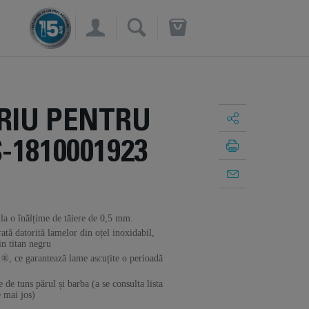
×
RIU PENTRU
-1810001923
 la o înălțime de tăiere de 0,5 mm.
tă datorită lamelor din oțel inoxidabil,
in titan negru
1®, ce garantează lame ascuțite o perioadă
de tuns părul și barba (a se consulta lista
 mai jos)