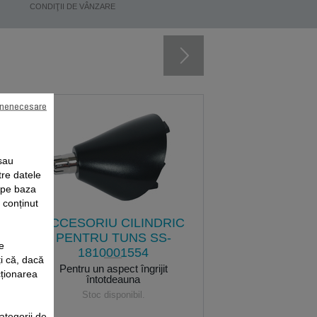
CONDIŢII DE VÂNZARE
 nenecesare
sau
tre datele
e pe baza
i conținut
ACCESORIU CILINDRIC
PENTRU TUNS SS-
e
1810001554
i că, dacă
e
Pentru un aspect îngrijit
cționarea
întotdeauna
Stoc disponibil.
ategorii de