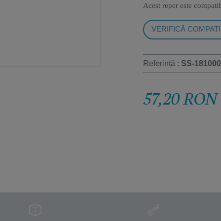
Acest reper este compati
VERIFICĂ COMPATI
Referință :
SS-181000
57,20 RON