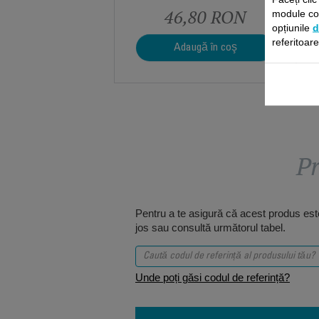
46,80 RON
module coo
opțiunile
d
referitoar
Adaugă în coş
Pr
Pentru a te asigură că acest produs este
jos sau consultă următorul tabel.
Unde poți găsi codul de referință?