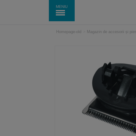
MENIU
Homepage-old
>
Magazin de accesorii și pi