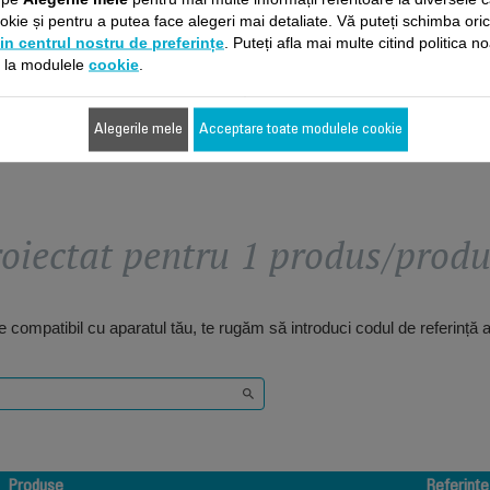
46,80 RON
52,00 RON
kie și pentru a putea face alegeri mai detaliate. Vă puteți schimba ori
in centrul nostru de preferințe
. Puteți afla mai multe citind politica n
e la modulele
cookie
.
Adaugă în coş
Adaugă în coş
Alegerile mele
Acceptare toate modulele cookie
oiectat pentru 1 produs/prod
 compatibil cu aparatul tău, te rugăm să introduci codul de referință 
Produse
Referințe