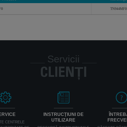
Produse
Referințe
F0
TN944MF0
Servicii
CLIENȚI
ERVICE
INSTRUCŢIUNI DE
ÎNTREB
UTILIZARE
FRECVE
TE CENTRELE