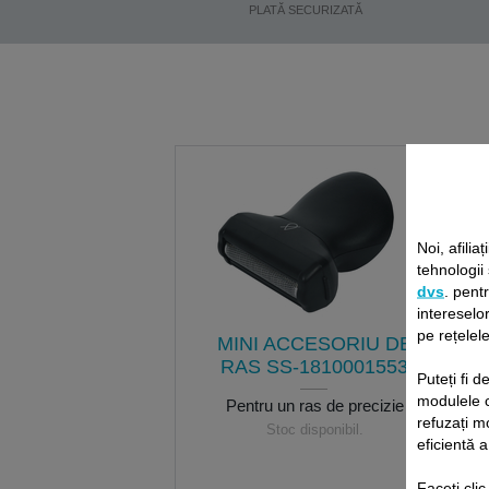
PLATĂ SECURIZATĂ
Noi, afiliaț
tehnologii
dvs
. pent
intereselor
pe rețelele
MINI ACCESORIU DE
RAS SS-1810001553
Puteți fi 
modulele 
Pentru un ras de precizie
refuzați m
Stoc disponibil.
eficientă a
Faceți cli