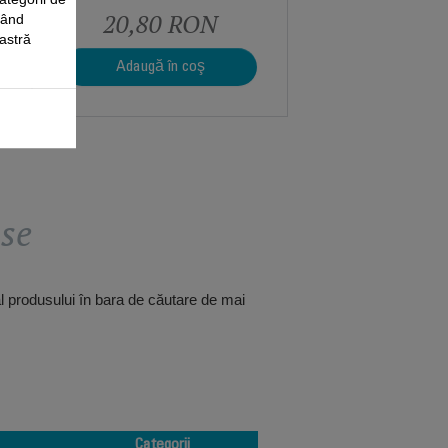
20,80 RON
când
oastră
Adaugă în coş
use
al produsului în bara de căutare de mai
Categorii