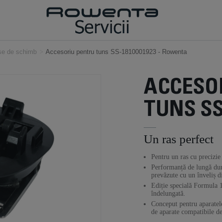
ese de schimb
>
Accesoriu pentru tuns SS-1810001923 - Rowenta
ACCESO
TUNS SS
Un ras perfect
Pentru un ras cu precizie
Performanță de lungă dura
prevăzute cu un înveliș d
Ediție specială Formula 
îndelungată.
Conceput pentru aparatele 
de aparate compatibile de