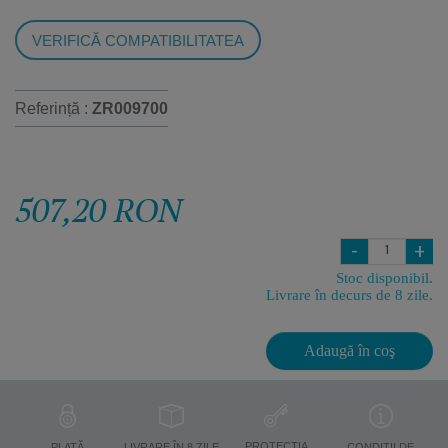
VERIFICĂ COMPATIBILITATEA
Referință :
ZR009700
507,20 RON
-
+
Stoc disponibil.
Livrare în decurs de 8 zile.
Adaugă în coş
PROTECŢIA
PLATĂ
LIVRARE ÎN 8 ZILE
CONDIŢII DE