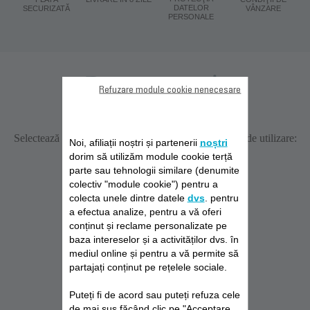
DATELOR
SECURIZATĂ
VÂNZARE
PERSONALE
Documentație
Refuzare module cookie nenecesare
Selectează limba dorită pentru afișarea instrucțiunilor de utilizare:
Noi, afiliații noștri și partenerii
noștri
dorim să utilizăm module cookie terță
parte sau tehnologii similare (denumite
colectiv "module cookie") pentru a
colecta unele dintre datele
dvs
. pentru
a efectua analize, pentru a vă oferi
conținut și reclame personalizate pe
baza intereselor și a activităților dvs. în
mediul online și pentru a vă permite să
partajați conținut pe rețelele sociale.
DESCĂRCAŢI
DESCĂRCAŢI
DESCĂRCAŢI
Puteți fi de acord sau puteți refuza cele
INSTRUCŢIUNILE
INSTRUCŢIUNILE
INSTRUCŢIUNIL
de mai sus făcând clic pe "Acceptare