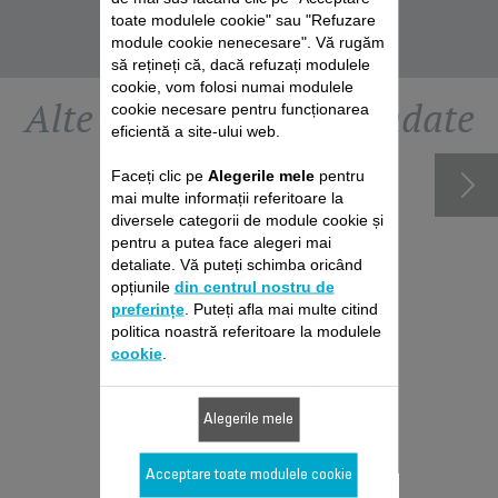
DE SIGURANŢĂ
DE SIGURANŢĂ
DE SIGURANŢĂ
toate modulele cookie" sau "Refuzare
module cookie nenecesare". Vă rugăm
să rețineți că, dacă refuzați modulele
cookie, vom folosi numai modulele
Alte accesorii recomandate
cookie necesare pentru funcționarea
eficientă a site-ului web.
Faceți clic pe
Alegerile mele
pentru
mai multe informații referitoare la
diversele categorii de module cookie și
pentru a putea face alegeri mai
detaliate. Vă puteți schimba oricând
opțiunile
din centrul nostru de
preferințe
. Puteți afla mai multe citind
politica noastră referitoare la modulele
cookie
.
PACHET DE REPARAȚII
Alegerile mele
ASPIRATOR VERTICAL
ROWENTA
Acceptare toate modulele cookie
Fără deviz, fără surprize