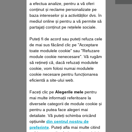
a efectua analize, pentru a vă oferi
conținut și reclame personalizate pe
baza intereselor și a activităților dvs. în
mediul online și pentru a vă permite să
partajați conținut pe rețelele sociale.
Puteți fi de acord sau puteți refuza cele
de mai sus făcând clic pe "Acceptare
PIEPTENE REGLABIL
toate modulele cookie" sau "Refuzare
SS-1810001555
module cookie nenecesare". Vă rugăm
să rețineți că, dacă refuzați modulele
Înălțimea de tăiere dorită
cookie, vom folosi numai modulele
Stoc disponibil.
cookie necesare pentru funcționarea
eficientă a site-ului web.
Faceți clic pe
Alegerile mele
pentru
20,80 RON
mai multe informații referitoare la
diversele categorii de module cookie și
Adaugă în coş
pentru a putea face alegeri mai
detaliate. Vă puteți schimba oricând
opțiunile
din centrul nostru de
preferințe
. Puteți afla mai multe citind