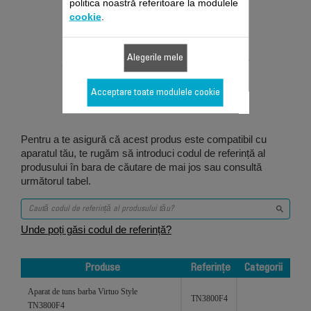
politica noastră referitoare la modulele
cookie
.
Proiectat pentru 4
Alegerile mele
produs/produse
Acceptare toate modulele cookie
Pentru a te asigură că acest produs este compatibil cu
aparatul tău, te rugăm să introduci codul de referință al
produsului în bara de căutare de mai jos sau consultă
următorul tabel.
Unde poți găsi codul de referință?
Produse
Referințe
Categorii
Produse
Referințe
Categorii
Aparat de tuns barba Virtuo Style
TN3800F4
TN3800F4