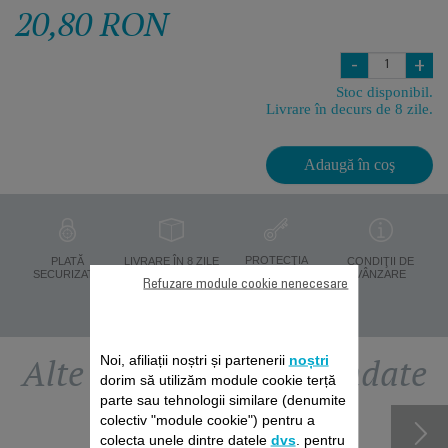
20,80 RON
-
+
Stoc disponibil.
Livrare în decurs de 8 zile.
Adaugă în coş
PROTECŢIA
PLATĂ
LIVRARE ÎN 8 ZILE
CONDIŢII DE
DATELOR
SECURIZATĂ
VÂNZARE
Refuzare module cookie nenecesare
PERSONALE
Alte accesorii recomandate
Noi, afiliații noștri și partenerii
noștri
dorim să utilizăm module cookie terță
parte sau tehnologii similare (denumite
colectiv "module cookie") pentru a
colecta unele dintre datele
dvs
. pentru