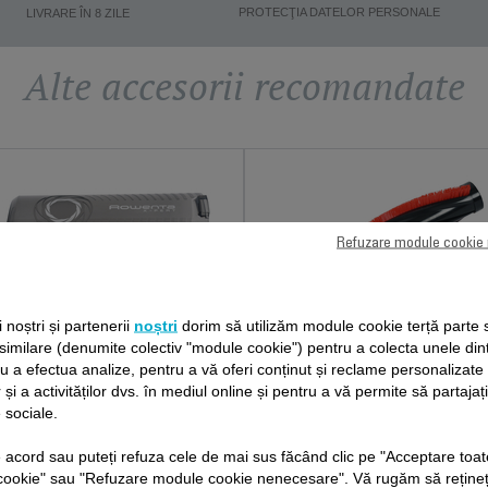
PROTECŢIA DATELOR PERSONALE
LIVRARE ÎN 8 ZILE
Alte accesorii recomandate
Refuzare module cookie
ii noștri și partenerii
noștri
dorim să utilizăm module cookie terță parte 
RECIPIENT
PERIE SS-7222059492
 similare (denumite colectiv "module cookie") pentru a colecta unele din
SEPARATOR SS-
ru a efectua analize, pentru a vă oferi conținut și reclame personalizat
Indispensabil pentru mini-capu
 și a activităților dvs. în mediul online și pentru a vă permite să partajaț
7222061097
de aspirare tip perie
 sociale.
Recipient pentru praf, ușor de
Stoc disponibil.
golit
de acord sau puteți refuza cele de mai sus făcând clic pe "Acceptare toat
Stoc disponibil.
cookie" sau "Refuzare module cookie nenecesare". Vă rugăm să rețineț