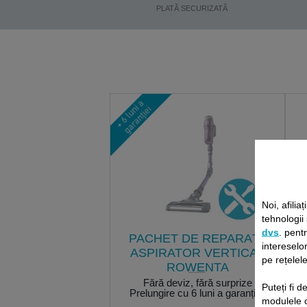
PLATĂ SECURIZATĂ
Noi, afiliaț
tehnologii
dvs
. pent
PACHET DE REPARAȚII
intereselor
ASPIRATOR VERTICAL
pe rețelele
ROWENTA
Fără deviz, fără surprize
Puteți fi 
Prelungire cu 6 luni a garanției!
modulele 