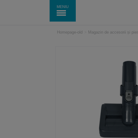
MENIU
Homepage-old
>
Magazin de accesorii și pi