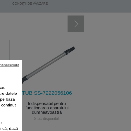
CONDIŢII DE VÂNZARE
 nenecesare
sau
TUB SS-7222056106
tre datele
e pe baza
l
Indispensabil pentru
i conținut
funcționarea aparatului
dumneavoastră
Stoc disponibil.
e
i că, dacă