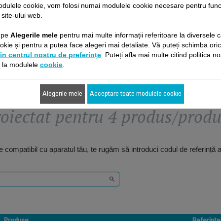
odulele cookie, vom folosi numai modulele cookie necesare pentru fun
31,20 RON
26,00 RON
 site-ului web.
c pe
Alegerile mele
Adaugă în coş
pentru mai multe informații referitoare la diversele c
Adaugă în coş
kie și pentru a putea face alegeri mai detaliate. Vă puteți schimba ori
in centrul nostru de preferințe
. Puteți afla mai multe citind politica n
e la modulele
cookie
.
Alegerile mele
Acceptare toate modulele cookie
oiectat pentru 4 produs/prod
 compatibil cu aparatul tău, te rugăm să introduci codul de referință 