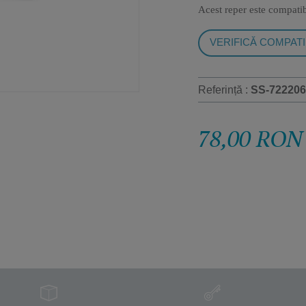
Acest reper este compati
VERIFICĂ COMPATI
Referință :
SS-722206
78,00 RON