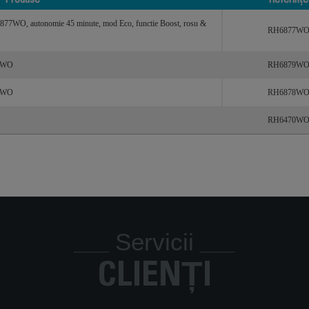
Produse
Referințe
Produse
Referințe
H6877WO, autonomie 45 minute, mod Eco, functie Boost, rosu &
RH6877W
79WO
RH6879W
78WO
RH6878W
RH6470W
Servicii
CLIENȚI