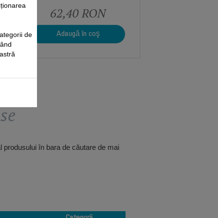
cționarea
62,40 RON
ategorii de
Adaugă în coş
când
oastră
use
al produsului în bara de căutare de mai