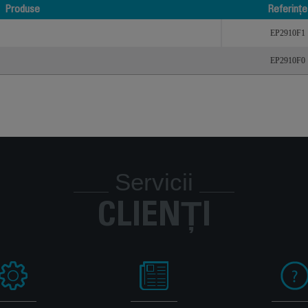
Produse
Referințe
Produse
Referințe
EP2910F1
EP2910F0
Servicii
CLIENȚI