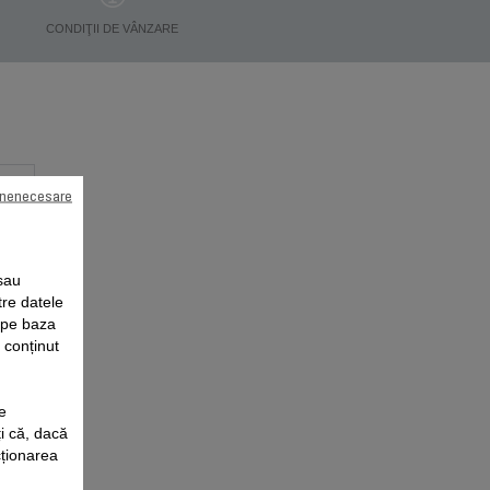
CONDIŢII DE VÂNZARE
 nenecesare
sau
tre datele
e pe baza
i conținut
e
i că, dacă
cționarea