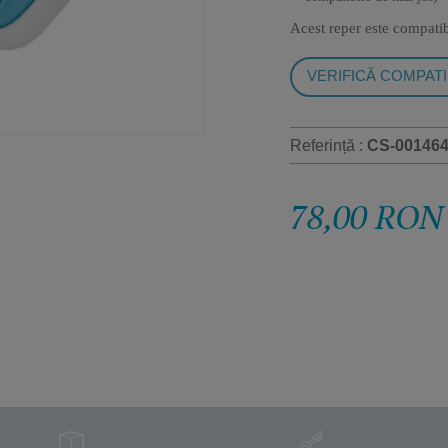
Acest reper este compati
VERIFICĂ COMPATI
Referință :
CS-00146
78,00 RON