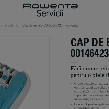
ese de schimb
>
Cap de epilare CS-00146423 - Rowenta
CAP DE 
00146423
Fără durere, efi
pentru o piele f
Grație pensetelor extrem 
optimă, capul de epilare e
scurte (0,5 mm), fără a le
suprafața mare de epilare
într-o singură trecere.
Conceput pentru epilatoru
compatibile de mai jos)