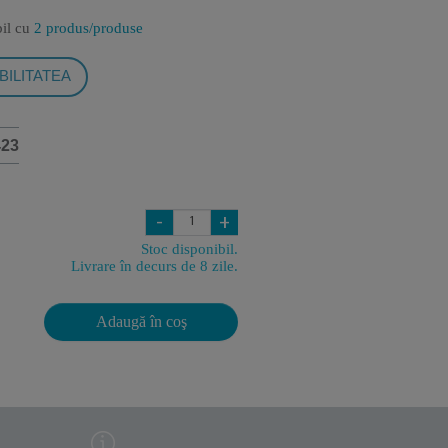
bil cu
2 produs/produse
BILITATEA
423
-
+
Stoc disponibil.
Livrare în decurs de 8 zile.
Adaugă în coş