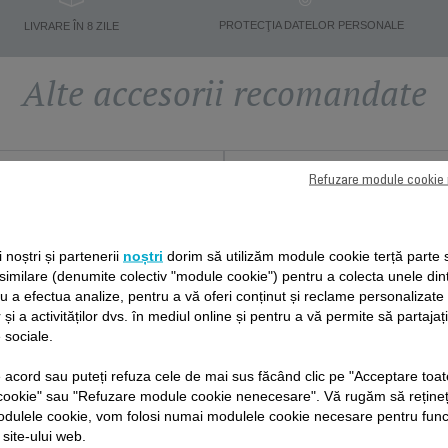
PROTECŢIA DATELOR PERSONALE
LIVRARE ÎN 8 ZILE
Alte accesorii recomandate
Refuzare module cookie
ii noștri și partenerii
noștri
dorim să utilizăm module cookie terță parte 
 similare (denumite colectiv "module cookie") pentru a colecta unele din
ru a efectua analize, pentru a vă oferi conținut și reclame personalizat
 și a activităților dvs. în mediul online și pentru a vă permite să partajaț
SURSĂ DE
 sociale.
ALIMENTARE CS-
CAP PENTRU
10001090
de acord sau puteți refuza cele de mai sus făcând clic pe "Acceptare toat
EPILAREA ZONELOR
cookie" sau "Refuzare module cookie nenecesare". Vă rugăm să rețineț
Epilare fără bătăi de cap
SENSIBILE CS-
odulele cookie, vom folosi numai modulele cookie necesare pentru fun
Stoc disponibil.
00144412
Ideal pentru zonele dificile.
 site-ului web.