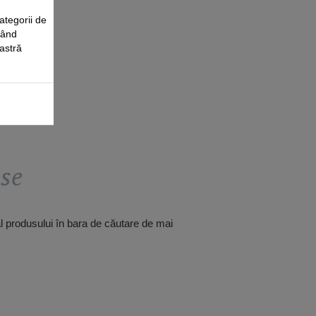
ategorii de
când
oastră
use
al produsului în bara de căutare de mai