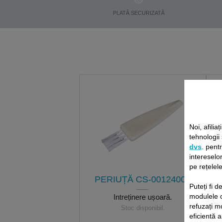
PLATĂ SECURIZATĂ
Noi, afiliaț
tehnologii
dvs
. pent
intereselor
pe rețelele
PERIUȚĂ CS-00124004
Puteți fi 
modulele 
Întreținere ușoară.
refuzați m
Stoc disponibil.
eficientă a