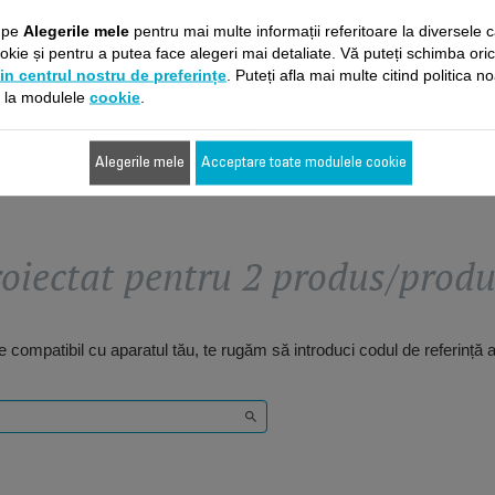
Stoc disponibil.
c pe
Alegerile mele
pentru mai multe informații referitoare la diversele c
57,20 RON
62,40 RON
kie și pentru a putea face alegeri mai detaliate. Vă puteți schimba ori
in centrul nostru de preferințe
. Puteți afla mai multe citind politica n
Adaugă în coş
Adaugă în coş
e la modulele
cookie
.
Alegerile mele
Acceptare toate modulele cookie
oiectat pentru 2 produs/prod
 compatibil cu aparatul tău, te rugăm să introduci codul de referință 