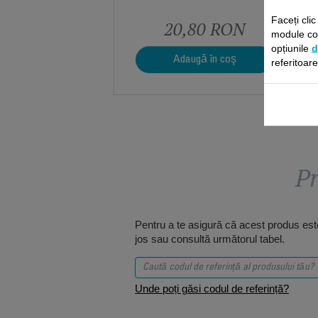
Faceți cli
20,80 RON
module coo
opțiunile
d
Adaugă în coş
referitoar
Pr
Pentru a te asigură că acest produs este
jos sau consultă următorul tabel.
Unde poți găsi codul de referință?