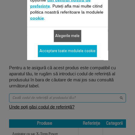
preferințe
. Puteți afla mai multe citind
politica noastră referitoare la modulele
cookie
.
Proiectat pentru 9
Alegerile mele
produs/produse
Acceptare toate modulele cookie
Pentru a te asigură că acest produs este compatibil cu
aparatul tău, te rugăm să introduci codul de referință al
produsului în bara de căutare de mai jos sau consultă
următorul tabel.
Unde poți găsi codul de referință?
Produse
Referințe
Categorii
Produse
Referințe
Categorii
Aspirator cu sac X-Trem Power