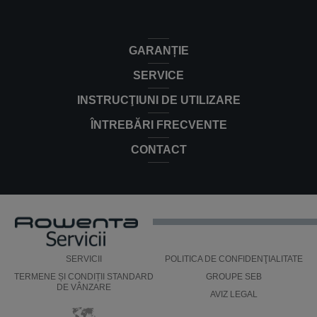
Aspirator fara sac X-Trem Force Cyclonic
RO7C66EA
RO7C66EA
GARANȚIE
SERVICE
INSTRUCŢIUNI DE UTILIZARE
ÎNTREBĂRI FRECVENTE
CONTACT
SERVICII
POLITICA DE CONFIDENŢIALITATE
TERMENE ȘI CONDIȚII STANDARD
GROUPE SEB
DE VÂNZARE
AVIZ LEGAL