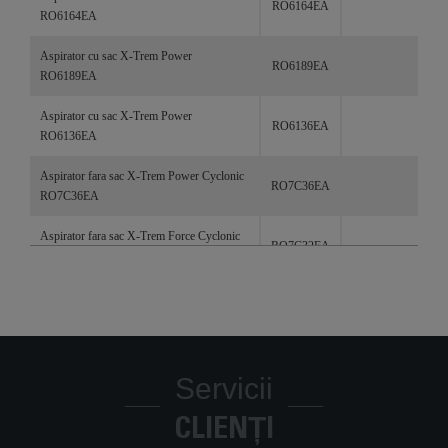
RO6164EA
RO6164EA
Aspirator cu sac X-Trem Power
RO6189EA
RO6189EA
Aspirator cu sac X-Trem Power
RO6136EA
RO6136EA
Aspirator fara sac X-Trem Power Cyclonic
RO7C36EA
RO7C36EA
Aspirator fara sac X-Trem Force Cyclonic
RO7C32EA
RO7C32EA
Aspirator fără sac X-Trem Power Cyclonic
RO7212EA
Facelift 4**** RO7212EA
Aspirator cu sac Silence Force Allergy+
RO6881EA
RO6881EA
Servicii
Aspirator cu sac Silence Force Allergy+
CLIENȚI
RO6899EA
RO6899EA