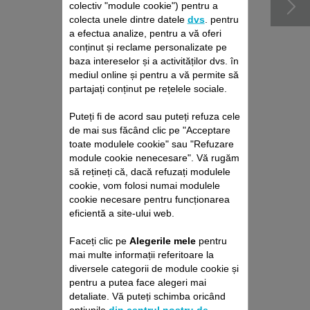
colectiv "module cookie") pentru a
colecta unele dintre datele
dvs
. pentru
a efectua analize, pentru a vă oferi
conținut și reclame personalizate pe
baza intereselor și a activităților dvs. în
mediul online și pentru a vă permite să
partajați conținut pe rețelele sociale.
Puteți fi de acord sau puteți refuza cele
de mai sus făcând clic pe "Acceptare
toate modulele cookie" sau "Refuzare
PACHET DE REPARAȚII
module cookie nenecesare". Vă rugăm
ASPIRATOARE CU ȘI
să rețineți că, dacă refuzați modulele
FĂRĂ SAC ROWENTA
cookie, vom folosi numai modulele
Fără deviz, fără surprize
cookie necesare pentru funcționarea
Prelungire cu 6 luni a garanției!
eficientă a site-ului web.
229,00 RON
Faceți clic pe
Alegerile mele
pentru
mai multe informații referitoare la
diversele categorii de module cookie și
Adaugă în coş
pentru a putea face alegeri mai
detaliate. Vă puteți schimba oricând
opțiunile
din centrul nostru de