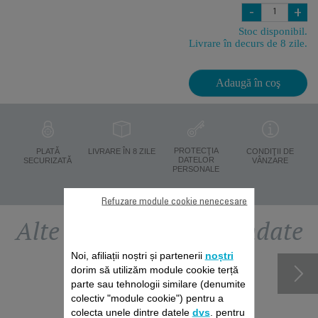
-
+
Stoc disponibil.
Livrare în decurs de 8 zile.
Adaugă în coş
PROTECŢIA
PLATĂ
LIVRARE ÎN 8 ZILE
CONDIŢII DE
DATELOR
SECURIZATĂ
VÂNZARE
PERSONALE
Refuzare module cookie nenecesare
Alte accesorii recomandate
Noi, afiliații noștri și partenerii
noștri
dorim să utilizăm module cookie terță
parte sau tehnologii similare (denumite
colectiv "module cookie") pentru a
colecta unele dintre datele
dvs
. pentru