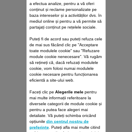
a efectua analize, pentru a vă oferi
conținut și reclame personalizate pe
baza intereselor și a activităților dvs. în
mediul online și pentru a vă permite să
partajați conținut pe rețelele sociale.
Puteți fi de acord sau puteți refuza cele
PACHET DE REPARAȚII
de mai sus făcând clic pe "Acceptare
ASPIRATOR VERTICAL
toate modulele cookie" sau "Refuzare
ROWENTA
module cookie nenecesare". Vă rugăm
Fără deviz, fără surprize
să rețineți că, dacă refuzați modulele
Prelungire cu 6 luni a garanției!
cookie, vom folosi numai modulele
cookie necesare pentru funcționarea
429,00 RON
eficientă a site-ului web.
Faceți clic pe
Alegerile mele
pentru
Adaugă în coş
mai multe informații referitoare la
diversele categorii de module cookie și
pentru a putea face alegeri mai
detaliate. Vă puteți schimba oricând
opțiunile
din centrul nostru de
preferințe
. Puteți afla mai multe citind