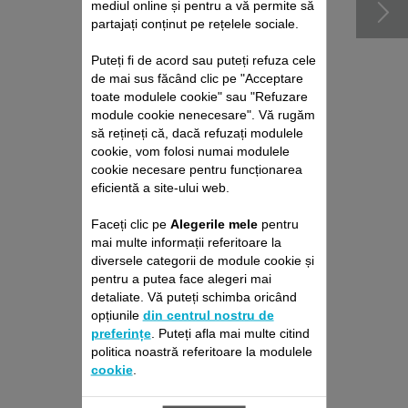
mediul online și pentru a vă permite să
partajați conținut pe rețelele sociale.
Puteți fi de acord sau puteți refuza cele
de mai sus făcând clic pe "Acceptare
toate modulele cookie" sau "Refuzare
module cookie nenecesare". Vă rugăm
să rețineți că, dacă refuzați modulele
cookie, vom folosi numai modulele
cookie necesare pentru funcționarea
DUZĂ DIFUZOR SS-
eficientă a site-ului web.
1810003655 PENTRU
USCĂTOR DE PĂR
Faceți clic pe
Alegerile mele
pentru
Pentru bucle elastice
mai multe informații referitoare la
Stoc disponibil.
diversele categorii de module cookie și
pentru a putea face alegeri mai
detaliate. Vă puteți schimba oricând
31,20 RON
opțiunile
din centrul nostru de
preferințe
. Puteți afla mai multe citind
politica noastră referitoare la modulele
Adaugă în coş
cookie
.