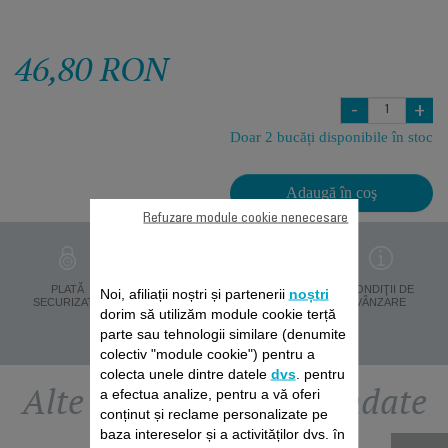
46,80 RON
-
+
Doar 2 bucăți disponibile în stoc
Adaugă în coş
Refuzare module cookie nenecesare
PROTECŢIA
PLATĂ
LIVRARE ÎN 8 ZILE
CONDIŢII DE
Noi, afiliații noștri și partenerii
noștri
DATELOR
SECURIZATĂ
VÂNZARE
dorim să utilizăm module cookie terță
PERSONALE
parte sau tehnologii similare (denumite
colectiv "module cookie") pentru a
colecta unele dintre datele
dvs
. pentru
Alte accesorii recomandate
a efectua analize, pentru a vă oferi
conținut și reclame personalizate pe
baza intereselor și a activităților dvs. în