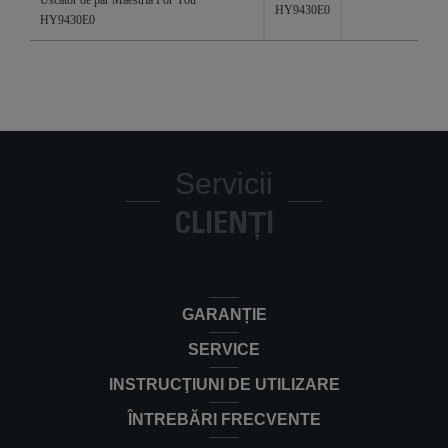
Uscator de par Maestria For You
HY9430E0
HY9430E0
Servicii
CLIENȚI
GARANȚIE
SERVICE
INSTRUCŢIUNI DE UTILIZARE
ÎNTREBĂRI FRECVENTE