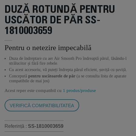
DUZĂ ROTUNDĂ PENTRU
USCĂTOR DE PĂR SS-
1810003659
Pentru o netezire impecabilă
Duza de îndreptare cu aer Air Smooth Pro îndreaptă părul, lăsându-l
strălucitor și fără fire rebele.
Cu acest accesoriu, vă puteți îndrepta părul eficient, șuviță cu șuviță.
Concepută
pentru uscătoarele de păr
(a se consulta lista de aparate
compatibile de mai jos)
Acest reper este compatibil cu
1 produs/produse
VERIFICĂ COMPATIBILITATEA
Referință :
SS-1810003659