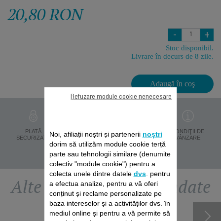
20,80 RON
-
+
Stoc disponibil.
Livrare în decurs de 8 zile.
Adaugă în coş
Refuzare module cookie nenecesare
PROTECŢIA
PLATĂ
LIVRARE ÎN 8 ZILE
CONDIŢII DE
Noi, afiliații noștri și partenerii
noștri
DATELOR
SECURIZATĂ
VÂNZARE
dorim să utilizăm module cookie terță
PERSONALE
parte sau tehnologii similare (denumite
colectiv "module cookie") pentru a
colecta unele dintre datele
dvs
. pentru
Alte accesorii recomandate
a efectua analize, pentru a vă oferi
conținut și reclame personalizate pe
baza intereselor și a activităților dvs. în
mediul online și pentru a vă permite să