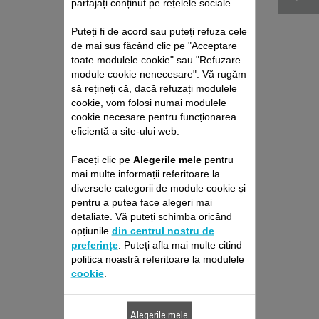
partajați conținut pe rețelele sociale.
Puteți fi de acord sau puteți refuza cele
de mai sus făcând clic pe "Acceptare
toate modulele cookie" sau "Refuzare
module cookie nenecesare". Vă rugăm
să rețineți că, dacă refuzați modulele
cookie, vom folosi numai modulele
cookie necesare pentru funcționarea
eficientă a site-ului web.
PACHET DE REPARAȚII
ASPIRATOR DE MÂNĂ
Faceți clic pe
Alegerile mele
pentru
FĂRĂ FIR ROWENTA
mai multe informații referitoare la
diversele categorii de module cookie și
Fără deviz, fără surprize
Prelungire cu 6 luni a garanției!
pentru a putea face alegeri mai
detaliate. Vă puteți schimba oricând
249,00 RON
opțiunile
din centrul nostru de
preferințe
. Puteți afla mai multe citind
politica noastră referitoare la modulele
Adaugă în coş
cookie
.
Alegerile mele