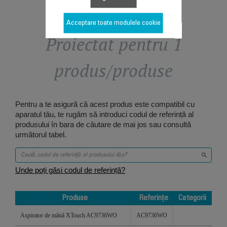
Acceptare toate modulele cookie
Proiectat pentru 1
produs/produse
Pentru a te asigură că acest produs este compatibil cu
aparatul tău, te rugăm să introduci codul de referință al
produsului în bara de căutare de mai jos sau consultă
următorul tabel.
Unde poți găsi codul de referință?
Produse
Referințe
Categorii
Produse
Referințe
Categorii
Aspirator de mână XTouch​ AC9736WO​
AC9736WO