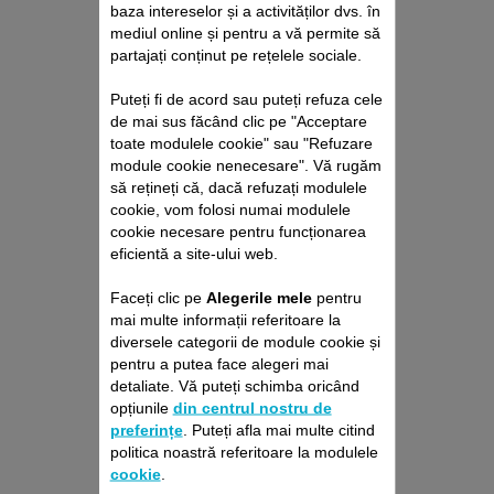
baza intereselor și a activităților dvs. în
mediul online și pentru a vă permite să
partajați conținut pe rețelele sociale.
Puteți fi de acord sau puteți refuza cele
de mai sus făcând clic pe "Acceptare
toate modulele cookie" sau "Refuzare
module cookie nenecesare". Vă rugăm
să rețineți că, dacă refuzați modulele
cookie, vom folosi numai modulele
PACHET DE REPARAȚII
cookie necesare pentru funcționarea
eficientă a site-ului web.
PURIFICATOR DE AER
ROWENTA
Faceți clic pe
Alegerile mele
pentru
Fără deviz, fără surprize
mai multe informații referitoare la
Prelungire cu 6 luni a garanției!
diversele categorii de module cookie și
pentru a putea face alegeri mai
349,00 RON
detaliate. Vă puteți schimba oricând
opțiunile
din centrul nostru de
Adaugă în coş
preferințe
. Puteți afla mai multe citind
politica noastră referitoare la modulele
cookie
.