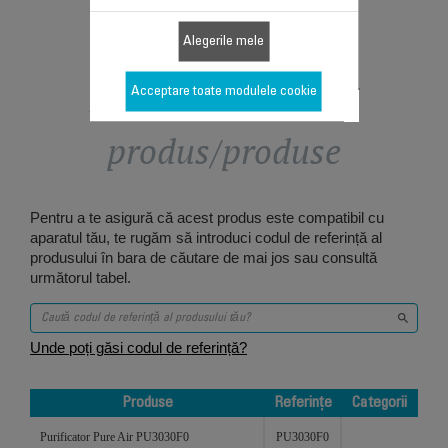
Alegerile mele
Proiectat pentru 3
Acceptare toate modulele cookie
produs/produse
Pentru a te asigură că acest produs este compatibil cu
aparatul tău, te rugăm să introduci codul de referință al
produsului în bara de căutare de mai jos sau consultă
următorul tabel.
Unde poți găsi codul de referință?
Produse
Referințe
Categorii
Produse
Referințe
Categorii
Purificator Pure Air PU3030F0
PU3030F0