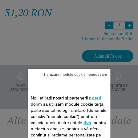
31,20 RON
-
+
Stoc disponibil.
Livrare în decurs de 8 zile.
Adaugă în coş
Refuzare module cookie nenecesare
PROTECŢIA
PLATĂ
LIVRARE ÎN 8 ZILE
CONDIŢII DE
DATELOR
SECURIZATĂ
VÂNZARE
PERSONALE
Noi, afiliații noștri și partenerii
noștri
dorim să utilizăm module cookie terță
parte sau tehnologii similare (denumite
Alte accesorii recomandate
colectiv "module cookie") pentru a
colecta unele dintre datele
dvs
. pentru
a efectua analize, pentru a vă oferi
conținut și reclame personalizate pe