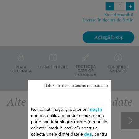
-
+
Stoc disponibil.
Livrare în decurs de 8 zile.
Adaugă în coş
PROTECŢIA
PLATĂ
LIVRARE ÎN 8 ZILE
CONDIŢII DE
DATELOR
SECURIZATĂ
VÂNZARE
PERSONALE
Refuzare module cookie nenecesare
Alte accesorii recomandate
Noi, afiliații noștri și partenerii
noștri
dorim să utilizăm module cookie terță
parte sau tehnologii similare (denumite
colectiv "module cookie") pentru a
colecta unele dintre datele
dvs
. pentru