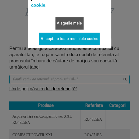
cookie
.
Proiectat pentru 47
produs/produse
Alegerile mele
Acceptare toate modulele cookie
Pentru a te asigură că acest produs este compatibil cu
aparatul tău, te rugăm să introduci codul de referință al
produsului în bara de căutare de mai jos sau consultă
următorul tabel.
Unde poți găsi codul de referință?
Produse
Referințe
Categorii
Produse
Referințe
Categorii
Aspirator fără sac Compact Power XXL
RO4855EA
RO4855EA
COMPACT POWER XXL
RO4871EA