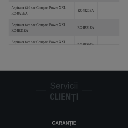
Aspirator fără sac Compact Power XXL
RO4825EA
RO4825EA
Aspirator fara sac Compact Power XXL
RO4B21EA
RO4B21EA
Aspirator fara sac Compact Power XXL
RO4B20EA
RO4B20EA
Aspirator fara sac Compact Power XXL
RO4B30EA
RO4B30EA
COMPACT POWER XXL
RO4866EA
Servicii
Aspirator fără sac Compact Power XXL
RO4853EA
RO4853EA
CLIENȚI
Aspirator fără sac Compact Power XXL
RO4881EA
RO4881EA
Aspirator fara sac Compact Power XXL
GARANȚIE
RO4B75EA
RO4B75EA