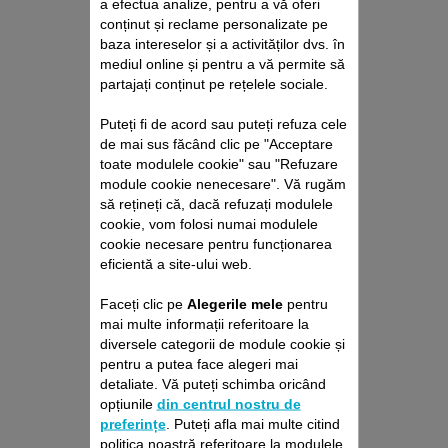
a efectua analize, pentru a vă oferi
conținut și reclame personalizate pe
baza intereselor și a activităților dvs. în
mediul online și pentru a vă permite să
partajați conținut pe rețelele sociale.
Puteți fi de acord sau puteți refuza cele
de mai sus făcând clic pe "Acceptare
PACHET DE REPARAȚII
toate modulele cookie" sau "Refuzare
ASPIRATOARE CU ȘI
module cookie nenecesare". Vă rugăm
FĂRĂ SAC ROWENTA
să rețineți că, dacă refuzați modulele
Fără deviz, fără surprize
cookie, vom folosi numai modulele
Prelungire cu 6 luni a garanției!
cookie necesare pentru funcționarea
eficientă a site-ului web.
229,00 RON
Faceți clic pe
Alegerile mele
pentru
Adaugă în coş
mai multe informații referitoare la
diversele categorii de module cookie și
pentru a putea face alegeri mai
detaliate. Vă puteți schimba oricând
opțiunile
din centrul nostru de
preferințe
. Puteți afla mai multe citind
politica noastră referitoare la modulele