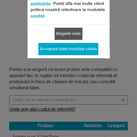
preferințe
. Puteți afla mai multe citind
politica noastră referitoare la modulele
cookie
.
Proiectat pentru 5
Alegerile mele
produs/produse
Acceptare toate modulele cookie
Pentru a te asigură că acest produs este compatibil cu
aparatul tău, te rugăm să introduci codul de referință al
produsului în bara de căutare de mai jos sau consultă
următorul tabel.
Unde poți găsi codul de referință?
Produse
Referințe
Categorii
Produse
Referințe
Categorii
Aspirator cu sac X-Trem Power