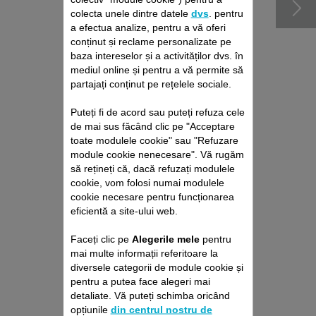
colecta unele dintre datele
dvs
. pentru
a efectua analize, pentru a vă oferi
conținut și reclame personalizate pe
baza intereselor și a activităților dvs. în
mediul online și pentru a vă permite să
partajați conținut pe rețelele sociale.
Puteți fi de acord sau puteți refuza cele
de mai sus făcând clic pe "Acceptare
toate modulele cookie" sau "Refuzare
PACHET DE REPARAȚII
module cookie nenecesare". Vă rugăm
să rețineți că, dacă refuzați modulele
ASPIRATOARE CU ȘI
cookie, vom folosi numai modulele
FĂRĂ SAC ROWENTA
cookie necesare pentru funcționarea
Fără deviz, fără surprize
eficientă a site-ului web.
Prelungire cu 6 luni a garanției!
Faceți clic pe
Alegerile mele
pentru
229,00 RON
mai multe informații referitoare la
diversele categorii de module cookie și
Adaugă în coş
pentru a putea face alegeri mai
detaliate. Vă puteți schimba oricând
opțiunile
din centrul nostru de