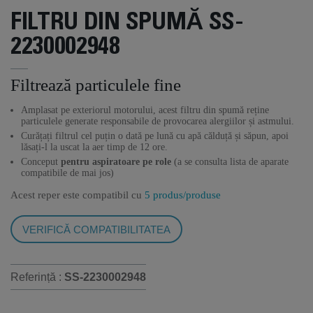
FILTRU DIN SPUMĂ SS-
2230002948
Filtrează particulele fine
Amplasat pe exteriorul motorului, acest filtru din spumă reține
particulele generate responsabile de provocarea alergiilor și astmului.
Curățați filtrul cel puțin o dată pe lună cu apă călduță și săpun, apoi
lăsați-l la uscat la aer timp de 12 ore.
Conceput
pentru aspiratoare pe role
(a se consulta lista de aparate
compatibile de mai jos)
Acest reper este compatibil cu
5 produs/produse
VERIFICĂ COMPATIBILITATEA
Referință :
SS-2230002948