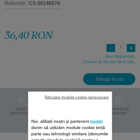
Referință :
CS-00140576
36,40 RON
-
+
Stoc disponibil.
Livrare în decurs de 8 zile.
Adaugă în coş
Refuzare module cookie nenecesare
PROTECŢIA
PLATĂ
LIVRARE ÎN 8 ZILE
CONDIŢII DE
DATELOR
SECURIZATĂ
VÂNZARE
PERSONALE
Noi, afiliații noștri și partenerii
noștri
dorim să utilizăm module cookie terță
parte sau tehnologii similare (denumite
colectiv "module cookie") pentru a