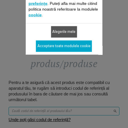
Adaugă în coş
preferințe
. Puteți afla mai multe citind
politica noastră referitoare la modulele
cookie
.
Alegerile mele
Proiectat pentru 6
Acceptare toate modulele cookie
produs/produse
Pentru a te asigură că acest produs este compatibil cu
aparatul tău, te rugăm să introduci codul de referință al
produsului în bara de căutare de mai jos sau consultă
următorul tabel.
Unde poți găsi codul de referință?