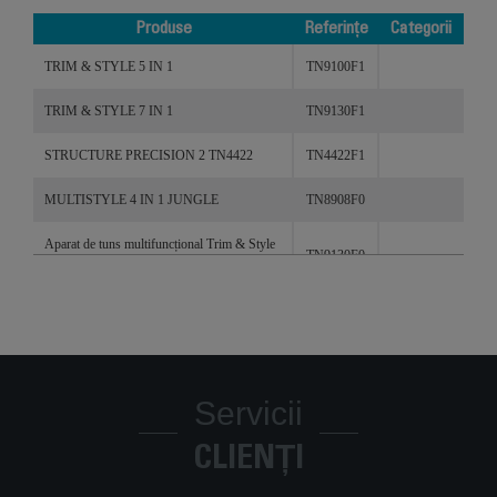
Produse
Referințe
Categorii
Produse
Referințe
Categorii
TRIM & STYLE 5 IN 1
TN9100F1
TRIM & STYLE 7 IN 1
TN9130F1
STRUCTURE PRECISION 2 TN4422
TN4422F1
MULTISTYLE 4 IN 1 JUNGLE
TN8908F0
Aparat de tuns multifuncțional Trim & Style
TN9130F0
7 în 1 TN9130F0
Aparat de tuns multifuncțional Trim & Style
TN9160F0
12 în 1 TN9160F0
Servicii
CLIENȚI