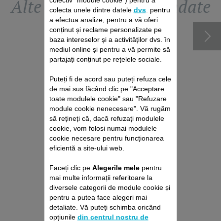
Alte accesorii recomandate
colecta unele dintre datele
dvs
. pentru
a efectua analize, pentru a vă oferi
conținut și reclame personalizate pe
baza intereselor și a activităților dvs. în
mediul online și pentru a vă permite să
partajați conținut pe rețelele sociale.
Puteți fi de acord sau puteți refuza cele
de mai sus făcând clic pe "Acceptare
toate modulele cookie" sau "Refuzare
module cookie nenecesare". Vă rugăm
să rețineți că, dacă refuzați modulele
cookie, vom folosi numai modulele
cookie necesare pentru funcționarea
STICLUȚĂ DE ULEI CS-
eficientă a site-ului web.
00139140
Pentru buna funcționare a
Faceți clic pe
Alegerile mele
pentru
aparatului de tuns.
mai multe informații referitoare la
Stoc disponibil.
diversele categorii de module cookie și
pentru a putea face alegeri mai
15,60 RON
detaliate. Vă puteți schimba oricând
opțiunile
din centrul nostru de