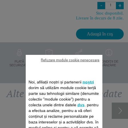
-
+
Stoc disponibil.
Livrare în decurs de 8 zile.
Adaugă în coş
Refuzare module cookie nenecesare
PROTECŢIA
PLATĂ
LIVRARE ÎN 8 ZILE
CONDIŢII DE
DATELOR
SECURIZATĂ
VÂNZARE
PERSONALE
Noi, afiliații noștri și partenerii
noștri
dorim să utilizăm module cookie terță
Alte accesorii recomandate
parte sau tehnologii similare (denumite
colectiv "module cookie") pentru a
colecta unele dintre datele
dvs
. pentru
a efectua analize, pentru a vă oferi
conținut și reclame personalizate pe
baza intereselor și a activităților dvs. în
mediul online și pentru a vă permite să