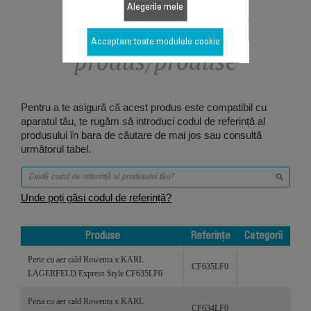
Alegerile mele
Proiectat pentru 2
Acceptare toate modulele cookie
produs/produse
Pentru a te asigură că acest produs este compatibil cu
aparatul tău, te rugăm să introduci codul de referință al
produsului în bara de căutare de mai jos sau consultă
următorul tabel.
Unde poți găsi codul de referință?
Produse
Referințe
Categorii
Produse
Referințe
Categorii
Perie cu aer cald Rowenta x KARL
CF635LF0
LAGERFELD Express Style CF635LF0
Peria cu aer cald Rowenta x KARL
CF634LF0