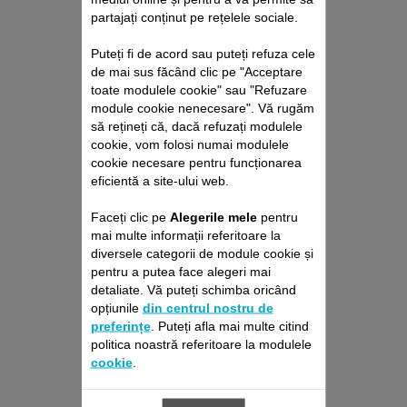
partajați conținut pe rețelele sociale.
Puteți fi de acord sau puteți refuza cele
de mai sus făcând clic pe "Acceptare
toate modulele cookie" sau "Refuzare
DUZĂ PENTRU
module cookie nenecesare". Vă rugăm
USCĂTOR DE PĂR SS-
să rețineți că, dacă refuzați modulele
cookie, vom folosi numai modulele
9100050641
cookie necesare pentru funcționarea
Creați o coafură impecabilă
eficientă a site-ului web.
Stoc disponibil.
Faceți clic pe
Alegerile mele
pentru
mai multe informații referitoare la
20,80 RON
diversele categorii de module cookie și
pentru a putea face alegeri mai
detaliate. Vă puteți schimba oricând
Adaugă în coş
opțiunile
din centrul nostru de
preferințe
. Puteți afla mai multe citind
politica noastră referitoare la modulele
cookie
.