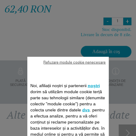
62,40 RON
-
+
Stoc disponibil.
Livrare în decurs de 8 zile.
Adaugă în coş
Refuzare module cookie nenecesare
PROTECŢIA
PLATĂ
LIVRARE ÎN 8 ZILE
CONDIŢII DE
DATELOR
SECURIZATĂ
VÂNZARE
Noi, afiliații noștri și partenerii
noștri
PERSONALE
dorim să utilizăm module cookie terță
parte sau tehnologii similare (denumite
colectiv "module cookie") pentru a
colecta unele dintre datele
dvs
. pentru
Alte accesorii recomandate
a efectua analize, pentru a vă oferi
conținut și reclame personalizate pe
baza intereselor și a activităților dvs. în
mediul online și pentru a vă permite să