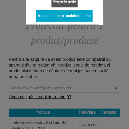
Alegerile mele
Acceptare toate modulele cookie
Proiectat pentru 1
produs/produse
Pentru a te asigură că acest produs este compatibil cu
aparatul tău, te rugăm să introduci codul de referință al
produsului în bara de căutare de mai jos sau consultă
următorul tabel.
Unde poți găsi codul de referință?
Produse
Referințe
Categorii
Produse
Referințe
Categorii
Perie rotativa Rowenta x Karl Lagerfeld
CF952LF0
Brush Activ' CF952LF0