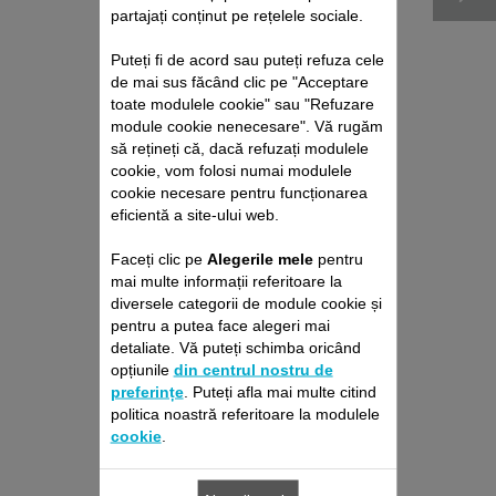
partajați conținut pe rețelele sociale.
Puteți fi de acord sau puteți refuza cele
de mai sus făcând clic pe "Acceptare
toate modulele cookie" sau "Refuzare
module cookie nenecesare". Vă rugăm
să rețineți că, dacă refuzați modulele
cookie, vom folosi numai modulele
PERIE PENTRU PĂR
cookie necesare pentru funcționarea
40 MM SS-1810002019
eficientă a site-ului web.
Pentru păr scurt și breton
Faceți clic pe
Alegerile mele
pentru
Stoc disponibil.
mai multe informații referitoare la
diversele categorii de module cookie și
pentru a putea face alegeri mai
detaliate. Vă puteți schimba oricând
62,40 RON
opțiunile
din centrul nostru de
preferințe
. Puteți afla mai multe citind
Adaugă în coş
politica noastră referitoare la modulele
cookie
.