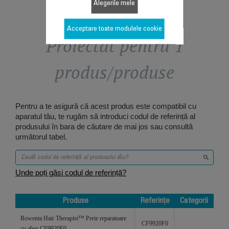
Alegerile mele
Acceptare toate modulele cookie
Proiectat pentru 1
produs/produse
Pentru a te asigură că acest produs este compatibil cu
aparatul tău, te rugăm să introduci codul de referință al
produsului în bara de căutare de mai jos sau consultă
următorul tabel.
Unde poți găsi codul de referință?
Produse
Referințe
Categorii
Produse
Referințe
Categorii
Rowenta Hair Therapist™ Perie reparatoare
CF9920F0
cu abur CF9920F0