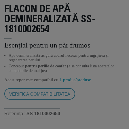
FLACON DE APĂ
DEMINERALIZATĂ SS-
1810002654
Esențial pentru un păr frumos
Apa demineralizată asigură aburul necesar pentru îngrijirea și
regenerarea părului.
Conceput
pentru periile de coafat
(a se consulta lista aparatelor
compatibile de mai jos)
Acest reper este compatibil cu
1 produs/produse
VERIFICĂ COMPATIBILITATEA
Referință :
SS-1810002654