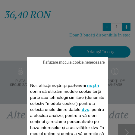
36,40 RON
-
+
Doar 3 bucăți disponibile în stoc
Adaugă în coş
Refuzare module cookie nenecesare
PROTECŢIA
PLATĂ
LIVRARE ÎN 8 ZILE
CONDIŢII DE
DATELOR
Noi, afiliații noștri și partenerii
noștri
SECURIZATĂ
VÂNZARE
PERSONALE
dorim să utilizăm module cookie terță
parte sau tehnologii similare (denumite
colectiv "module cookie") pentru a
colecta unele dintre datele
dvs
. pentru
Alte accesorii recomandate
a efectua analize, pentru a vă oferi
conținut și reclame personalizate pe
baza intereselor și a activităților dvs. în
mediul online și pentru a vă permite să