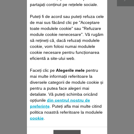
partajați conținut pe rețelele sociale.
Puteți fi de acord sau puteți refuza cele
de mai sus făcând clic pe "Acceptare
toate modulele cookie" sau "Refuzare
module cookie nenecesare". Vă rugăm
să rețineți că, dacă refuzați modulele
cookie, vom folosi numai modulele
REZERVOR DE APĂ
cookie necesare pentru funcționarea
SS-1810002505
eficientă a site-ului web.
PENTRU PERIE DE
COAFAT
Faceți clic pe
Alegerile mele
pentru
Difuzează abur reparator
pentru părul dvs.
mai multe informații referitoare la
Stoc disponibil.
diversele categorii de module cookie și
pentru a putea face alegeri mai
detaliate. Vă puteți schimba oricând
72,80 RON
opțiunile
din centrul nostru de
preferințe
. Puteți afla mai multe citind
Adaugă în coş
politica noastră referitoare la modulele
cookie
.