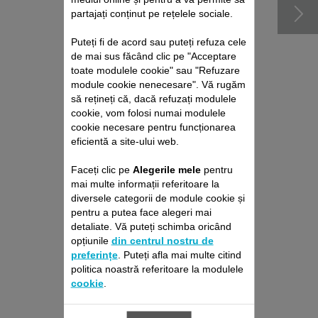
partajați conținut pe rețelele sociale.
Puteți fi de acord sau puteți refuza cele
de mai sus făcând clic pe "Acceptare
toate modulele cookie" sau "Refuzare
module cookie nenecesare". Vă rugăm
să rețineți că, dacă refuzați modulele
cookie, vom folosi numai modulele
cookie necesare pentru funcționarea
DUZĂ DE
eficientă a site-ului web.
CONCENTRARE A
AERULUI SS-
Faceți clic pe
Alegerile mele
pentru
1810003973
mai multe informații referitoare la
Pentru a vă usca părul
diversele categorii de module cookie și
Stoc disponibil.
pentru a putea face alegeri mai
detaliate. Vă puteți schimba oricând
opțiunile
din centrul nostru de
52,00 RON
preferințe
. Puteți afla mai multe citind
politica noastră referitoare la modulele
cookie
.
Adaugă în coş