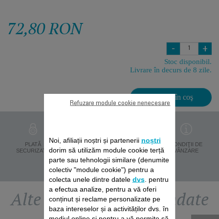
72,80 RON
-
+
Stoc disponibil.
Livrare în decurs de 8 zile.
Adaugă în coş
Refuzare module cookie nenecesare
Noi, afiliații noștri și partenerii
noștri
PROTECŢIA
PLATĂ
LIVRARE ÎN 8 ZILE
CONDIŢII DE
dorim să utilizăm module cookie terță
DATELOR
SECURIZATĂ
VÂNZARE
PERSONALE
parte sau tehnologii similare (denumite
colectiv "module cookie") pentru a
colecta unele dintre datele
dvs
. pentru
a efectua analize, pentru a vă oferi
Alte accesorii recomandate
conținut și reclame personalizate pe
baza intereselor și a activităților dvs. în
mediul online și pentru a vă permite să