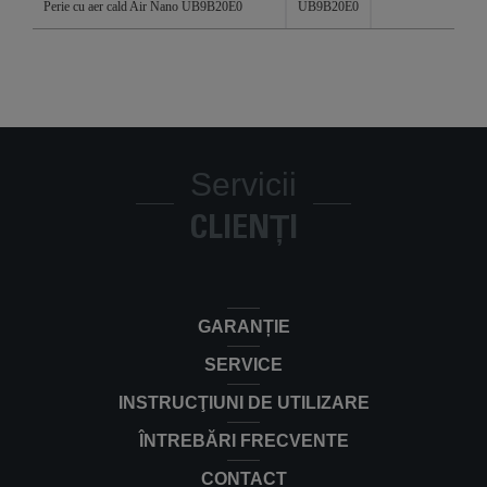
Perie cu aer cald Air Nano UB9B20E0
UB9B20E0
Servicii
CLIENȚI
GARANȚIE
SERVICE
INSTRUCŢIUNI DE UTILIZARE
ÎNTREBĂRI FRECVENTE
CONTACT