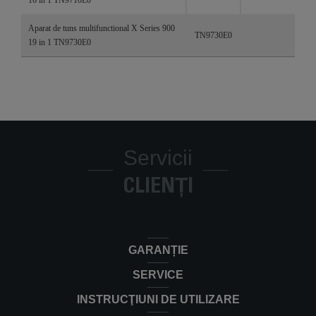
16 in 1 TN9710E0
Aparat de tuns multifunctional X Series 900
TN9730E0
19 in 1 TN9730E0
Servicii
CLIENȚI
GARANȚIE
SERVICE
INSTRUCŢIUNI DE UTILIZARE