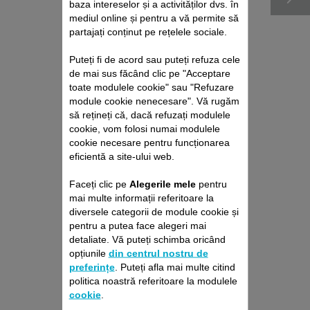
baza intereselor și a activităților dvs. în
mediul online și pentru a vă permite să
partajați conținut pe rețelele sociale.
Puteți fi de acord sau puteți refuza cele
de mai sus făcând clic pe "Acceptare
toate modulele cookie" sau "Refuzare
module cookie nenecesare". Vă rugăm
să rețineți că, dacă refuzați modulele
cookie, vom folosi numai modulele
PERIUȚĂ CS-10000375
cookie necesare pentru funcționarea
eficientă a site-ului web.
Pentru a garanta longevitatea
aparatului
Faceți clic pe
Alegerile mele
pentru
Stoc disponibil.
mai multe informații referitoare la
diversele categorii de module cookie și
15,60 RON
pentru a putea face alegeri mai
detaliate. Vă puteți schimba oricând
opțiunile
din centrul nostru de
Adaugă în coş
preferințe
. Puteți afla mai multe citind
politica noastră referitoare la modulele
cookie
.