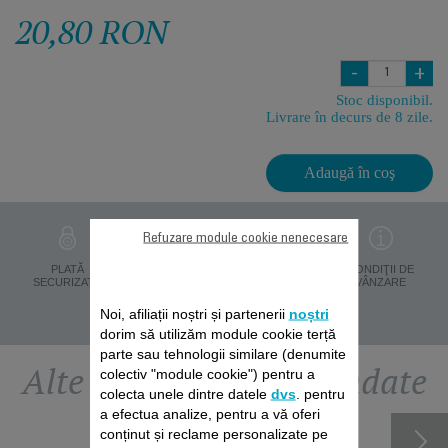
20,80 RON
-
+
Stoc disponibil.
Livrare în decurs de 8 zile.
Adaugă în coş
Refuzare module cookie nenecesare
PROTECŢIA
PLATĂ
LIVRARE ÎN 8 ZILE
CONDIŢII DE
DATELOR
SECURIZATĂ
VÂNZARE
PERSONALE
Noi, afiliații noștri și partenerii
noștri
dorim să utilizăm module cookie terță
parte sau tehnologii similare (denumite
Alte accesorii recomandate
colectiv "module cookie") pentru a
colecta unele dintre datele
dvs
. pentru
a efectua analize, pentru a vă oferi
conținut și reclame personalizate pe