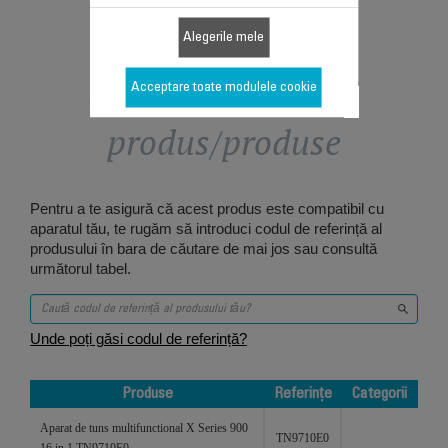
Alegerile mele
Proiectat pentru 2
Acceptare toate modulele cookie
produs/produse
Pentru a te asigură că acest produs este compatibil cu
aparatul tău, te rugăm să introduci codul de referință al
produsului în bara de căutare de mai jos sau consultă
următorul tabel.
Unde poți găsi codul de referință?
Produse
Referințe
Categorii
Produse
Referințe
Categorii
Aparat de tuns multifunctional X Series 900
TN9710E0