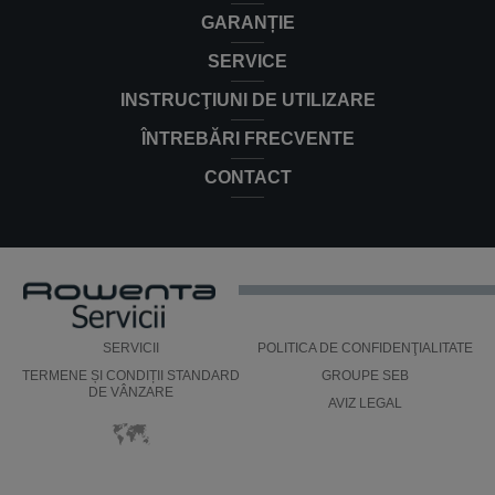
Aspirator fără sac X-Trem Power Cyclonic
GARANȚIE
RO6921EA
RO6921EA
SERVICE
INSTRUCŢIUNI DE UTILIZARE
ÎNTREBĂRI FRECVENTE
CONTACT
SERVICII
POLITICA DE CONFIDENŢIALITATE
TERMENE ȘI CONDIȚII STANDARD
GROUPE SEB
DE VÂNZARE
AVIZ LEGAL