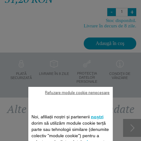
-
+
Stoc disponibil.
Livrare în decurs de 8 zile.
Adaugă în coş
PROTECŢIA
PLATĂ
LIVRARE ÎN 8 ZILE
CONDIŢII DE
DATELOR
SECURIZATĂ
VÂNZARE
PERSONALE
Refuzare module cookie nenecesare
Alte accesorii recomandate
Noi, afiliații noștri și partenerii
noștri
dorim să utilizăm module cookie terță
parte sau tehnologii similare (denumite
colectiv "module cookie") pentru a