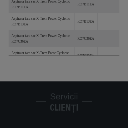
Aspirator fara sac X-Trem Power Cyclonic
RO7B11EA
RO7B11EA
Aspirator fara sac X-Trem Power Cyclonic
RO7B13EA
RO7B13EA
Aspirator fara sac X-Trem Power Cyclonic
RO7C36EA
RO7C36EA
Aspirator fara sac X-Trem Force Cyclonic
RO7C32EA
RO7C32EA
Aspirator fara sac X-Trem Power Cyclonic
RO7C71EA
RO7C71EA
Aspirator fără sac X-Trem Power Cyclonic
RO7212EA
Facelift 4**** RO7212EA
Servicii
Aspirator fără sac X-Trem Power Cyclonic
CLIENȚI
RO7260EA
Facelift 4**** RO7260EA
X-Trem Power Cyclonic
RO6941EA