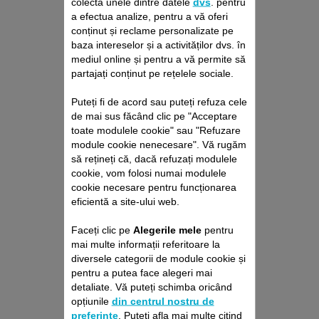
colecta unele dintre datele
dvs
. pentru
a efectua analize, pentru a vă oferi
conținut și reclame personalizate pe
baza intereselor și a activităților dvs. în
mediul online și pentru a vă permite să
partajați conținut pe rețelele sociale.
Puteți fi de acord sau puteți refuza cele
de mai sus făcând clic pe "Acceptare
PACHET DE REPARAȚII
toate modulele cookie" sau "Refuzare
ASPIRATOARE CU ȘI
module cookie nenecesare". Vă rugăm
FĂRĂ SAC ROWENTA
să rețineți că, dacă refuzați modulele
Fără deviz, fără surprize
cookie, vom folosi numai modulele
Prelungire cu 6 luni a garanției!
cookie necesare pentru funcționarea
eficientă a site-ului web.
229,00 RON
Faceți clic pe
Alegerile mele
pentru
Adaugă în coş
mai multe informații referitoare la
diversele categorii de module cookie și
pentru a putea face alegeri mai
detaliate. Vă puteți schimba oricând
opțiunile
din centrul nostru de
preferințe
. Puteți afla mai multe citind