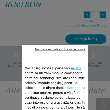
46,80 RON
-
+
Stoc disponibil.
Livrare în decurs de 8 zile.
Adaugă în coş
Refuzare module cookie nenecesare
PROTECŢIA
PLATĂ
LIVRARE ÎN 8 ZILE
CONDIŢII DE
DATELOR
SECURIZATĂ
VÂNZARE
Noi, afiliații noștri și partenerii
noștri
PERSONALE
dorim să utilizăm module cookie terță
parte sau tehnologii similare (denumite
colectiv "module cookie") pentru a
Alte accesorii recomandate
colecta unele dintre datele
dvs
. pentru
a efectua analize, pentru a vă oferi
conținut și reclame personalizate pe
baza intereselor și a activităților dvs. în
mediul online și pentru a vă permite să