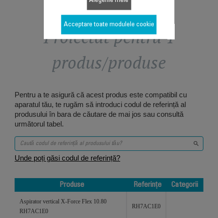
Alegerile mele
Acceptare toate modulele cookie
Proiectat pentru 1
produs/produse
Pentru a te asigură că acest produs este compatibil cu
aparatul tău, te rugăm să introduci codul de referință al
produsului în bara de căutare de mai jos sau consultă
următorul tabel.
Unde poți găsi codul de referință?
Produse
Referințe
Categorii
Produse
Referințe
Categorii
Aspirator vertical X-Force Flex 10.80
RH7AC1E0
RH7AC1E0