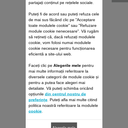
partajați conținut pe rețelele sociale.
Puteți fi de acord sau puteți refuza cele
de mai sus făcând clic pe "Acceptare
toate modulele cookie" sau "Refuzare
module cookie nenecesare". Vă rugăm
să rețineți că, dacă refuzați modulele
cookie, vom folosi numai modulele
ÎNCĂRCĂTOR SS-
cookie necesare pentru funcționarea
7222068916
eficientă a site-ului web.
Priză electrică pentru
Faceți clic pe
Alegerile mele
pentru
încărcarea aspiratorului
mai multe informații referitoare la
diversele categorii de module cookie și
pentru a putea face alegeri mai
46,80 RON
detaliate. Vă puteți schimba oricând
opțiunile
din centrul nostru de
preferințe
. Puteți afla mai multe citind
politica noastră referitoare la modulele
Produs indisponibil, anunţă-mă când revine
în stoc
cookie
.