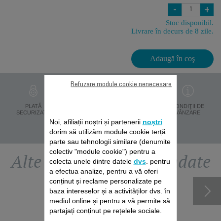
-
+
Stoc disponibil.
Livrare în decurs de 8 zile.
Adaugă în coş
Refuzare module cookie nenecesare
PROTECŢIA
PLATĂ
LIVRARE ÎN 8 ZILE
CONDIŢII DE
DATELOR
SECURIZATĂ
VÂNZARE
PERSONALE
Noi, afiliații noștri și partenerii
noștri
dorim să utilizăm module cookie terță
parte sau tehnologii similare (denumite
colectiv "module cookie") pentru a
Alte accesorii recomandate
colecta unele dintre datele
dvs
. pentru
a efectua analize, pentru a vă oferi
conținut și reclame personalizate pe
baza intereselor și a activităților dvs. în
mediul online și pentru a vă permite să
partajați conținut pe rețelele sociale.