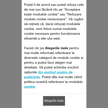
Puteți fi de acord sau puteți refuza cele
de mai sus făcând clic pe "Acceptare
toate modulele cookie" sau "Refuzare
module cookie nenecesare". Vă rugăm
să rețineți că, dacă refuzați modulele
PERIE SS-7222059492
cookie, vom folosi numai modulele
cookie necesare pentru funcționarea
Indispensabil pentru mini-capul
eficientă a site-ului web.
de aspirare tip perie
Stoc disponibil.
Faceți clic pe
Alegerile mele
pentru
mai multe informații referitoare la
diversele categorii de module cookie și
pentru a putea face alegeri mai
26,00 RON
detaliate. Vă puteți schimba oricând
opțiunile
din centrul nostru de
preferințe
. Puteți afla mai multe citind
Adaugă în coş
politica noastră referitoare la modulele
cookie
.
Alegerile mele