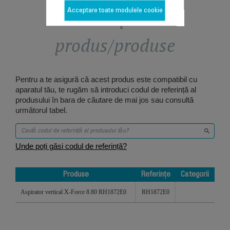
Proiectat pentru 1
Acceptare toate modulele cookie
produs/produse
Pentru a te asigură că acest produs este compatibil cu
aparatul tău, te rugăm să introduci codul de referință al
produsului în bara de căutare de mai jos sau consultă
următorul tabel.
Unde poți găsi codul de referință?
Produse
Referințe
Categorii
Produse
Referințe
Categorii
Aspirator vertical X-Force 8.80 RH1872E0
RH1872E0