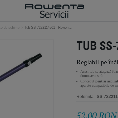
ese de schimb
>
Tub SS-7222114501 - Rowenta
TUB SS-
Reglabil pe înă
Acest tub se atașează foa
dumneavoastră.
Conceput
pentru aspirat
aparate compatibile de ma
Referință :
SS-722211
52,00 RON