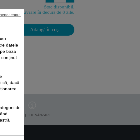
Stoc disponibil.
Livrare în decurs de 8 zile.
 nenecesare
Adaugă în coş
sau
tre datele
e pe baza
i conținut
e
i că, dacă
cționarea
ategorii de
când
CONDIŢII DE VÂNZARE
oastră