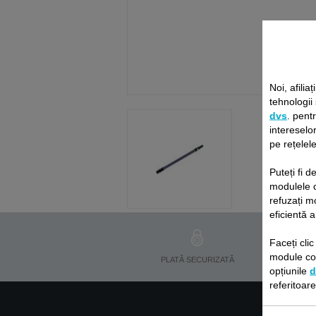
Noi, afiliaț
tehnologii
dvs
. pent
intereselor
pe rețelele
Puteți fi 
modulele 
refuzați m
eficientă a
Faceți cli
module coo
PLATĂ SECURIZATĂ
opțiunile
d
referitoar