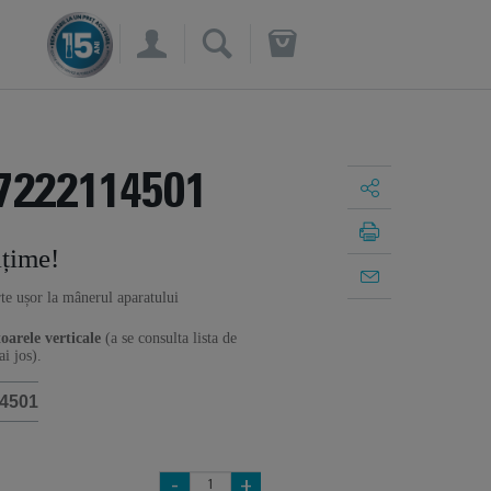
×
7222114501
lțime!
rte ușor la mânerul aparatului
oarele verticale
(a se consulta lista de
i jos).
4501
-
+