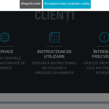
Servicii
Alegerile mele
Acceptare toate modulele cookie
CLIENȚI
ERVICE
INSTRUCŢIUNI DE
ÎNTREB
UTILIZARE
FRECVE
TE CENTRELE
AUTORIZATE DE
DESCARCĂ INSTRUCŢIUNILE
GĂSEŞTE RĂSP
ERVICE
DE UTILIZARE A
CELE MAI FR
PRODUSELOR ROWENTA
ÎNTREB