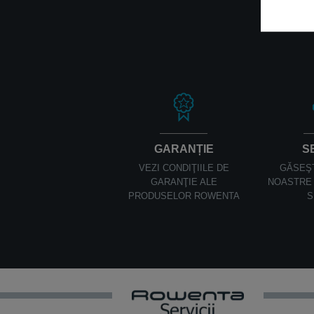
GARANȚIE
S
VEZI CONDIŢIILE DE
GĂSEŞ
GARANŢIE ALE
NOASTRE 
PRODUSELOR ROWENTA
S