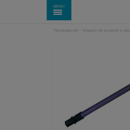
MENIU
Homepage-old
>
Magazin de accesorii și pi