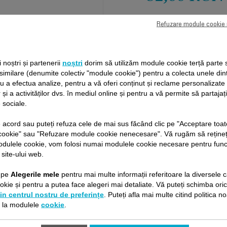
Refuzare module cookie
ii noștri și partenerii
noștri
dorim să utilizăm module cookie terță parte 
 similare (denumite colectiv "module cookie") pentru a colecta unele din
ru a efectua analize, pentru a vă oferi conținut și reclame personalizat
 și a activităților dvs. în mediul online și pentru a vă permite să partajaț
 sociale.
de acord sau puteți refuza cele de mai sus făcând clic pe "Acceptare toat
cookie" sau "Refuzare module cookie nenecesare". Vă rugăm să rețineț
odulele cookie, vom folosi numai modulele cookie necesare pentru fun
 site-ului web.
c pe
Alegerile mele
pentru mai multe informații referitoare la diversele c
kie și pentru a putea face alegeri mai detaliate. Vă puteți schimba ori
PROTECŢIA DATELOR PERSONALE
LIVRARE ÎN 8 ZILE
in centrul nostru de preferințe
. Puteți afla mai multe citind politica n
e la modulele
cookie
.