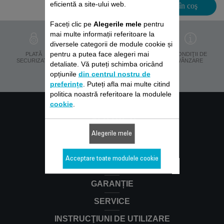
eficientă a site-ului web.
Adaugă în coş
Faceți clic pe
Alegerile mele
pentru
mai multe informații referitoare la
diversele categorii de module cookie și
pentru a putea face alegeri mai
PROTECŢIA
PLATĂ
LIVRARE ÎN 8 ZILE
CONDIŢII DE
DATELOR
SECURIZATĂ
VÂNZARE
detaliate. Vă puteți schimba oricând
PERSONALE
opțiunile
din centrul nostru de
preferințe
. Puteți afla mai multe citind
politica noastră referitoare la modulele
cookie
.
Servicii
Alegerile mele
CLIENȚI
Acceptare toate modulele cookie
GARANȚIE
SERVICE
INSTRUCŢIUNI DE UTILIZARE