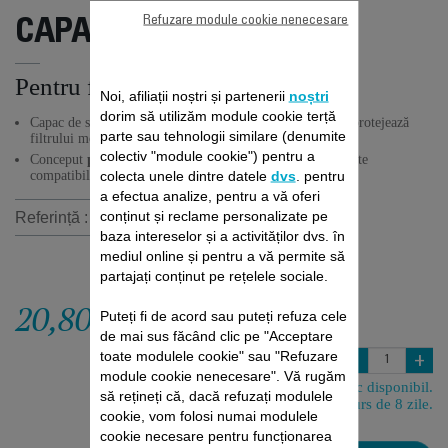
Refuzare module cookie nenecesare
CAPAC SS-7222117134
Pentru filtrul motorului
Noi, afiliații noștri și partenerii
noștri
dorim să utilizăm module cookie terță
Capac de schimb pentru aspiratorul dumneavoastră, care protejează
parte sau tehnologii similare (denumite
filtrului motorului aparatului.
colectiv "module cookie") pentru a
Conceput
pentru aspiratoare
(a se consulta lista de aparate
colecta unele dintre datele
dvs
. pentru
compatibile de mai jos)
a efectua analize, pentru a vă oferi
conținut și reclame personalizate pe
Referință :
SS-7222117134
baza intereselor și a activităților dvs. în
mediul online și pentru a vă permite să
partajați conținut pe rețelele sociale.
20,80 RON
Puteți fi de acord sau puteți refuza cele
de mai sus făcând clic pe "Acceptare
toate modulele cookie" sau "Refuzare
-
+
module cookie nenecesare". Vă rugăm
Stoc disponibil.
să rețineți că, dacă refuzați modulele
Livrare în decurs de 8 zile.
cookie, vom folosi numai modulele
cookie necesare pentru funcționarea