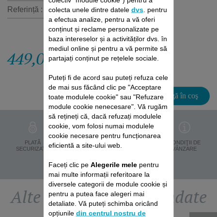
Referință :
RO053STROW
colecta unele dintre datele
dvs
. pentru
a efectua analize, pentru a vă oferi
conținut și reclame personalizate pe
baza intereselor și a activităților dvs. în
mediul online și pentru a vă permite să
449,00 RON
partajați conținut pe rețelele sociale.
Puteți fi de acord sau puteți refuza cele
de mai sus făcând clic pe "Acceptare
Adaugă în coş
toate modulele cookie" sau "Refuzare
module cookie nenecesare". Vă rugăm
să rețineți că, dacă refuzați modulele
cookie, vom folosi numai modulele
cookie necesare pentru funcționarea
PROTECŢIA
PLATĂ
LIVRARE ÎN 8 ZILE
CONDIŢII DE
eficientă a site-ului web.
DATELOR
SECURIZATĂ
VÂNZARE
PERSONALE
Faceți clic pe
Alegerile mele
pentru
mai multe informații referitoare la
diversele categorii de module cookie și
Alte accesorii recomandate
pentru a putea face alegeri mai
detaliate. Vă puteți schimba oricând
opțiunile
din centrul nostru de