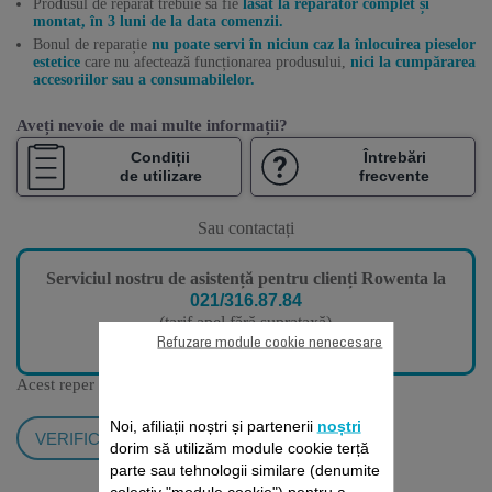
Produsul de reparat trebuie să fie
lăsat la reparator complet și
montat, în 3 luni de la data comenzii.
Bonul de reparație
nu poate servi în niciun caz la înlocuirea pieselor
estetice
care nu afectează funcționarea produsului,
nici la cumpărarea
accesoriilor sau a consumabilelor.
Aveți nevoie de mai multe informații?
Condiții
Întrebări
de utilizare
frecvente
Sau contactați
Serviciul nostru de asistență pentru clienți Rowenta la
021/316.87.84
(tarif apel fără suprataxă)
de luni până vineri, de la 9:00 la 18:00
Refuzare module cookie nenecesare
Acest reper este compatibil cu
6 produs/produse
Noi, afiliații noștri și partenerii
noștri
VERIFICĂ COMPATIBILITATEA
dorim să utilizăm module cookie terță
parte sau tehnologii similare (denumite
colectiv "module cookie") pentru a