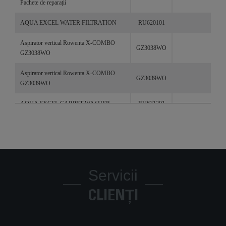
Pachete de reparații
AQUA EXCEL WATER FILTRATION
RU620101
Aspirator vertical Rowenta X-COMBO
GZ3038WO
GZ3038WO
Aspirator vertical Rowenta X-COMBO
GZ3039WO
GZ3039WO
AQUA EXCEL CARPET WASHER
RU631201
WET & DRY PRO
RU5053EH
Servicii
CLIENȚI