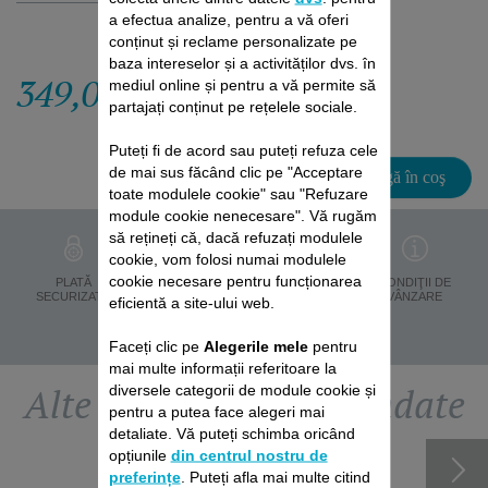
a efectua analize, pentru a vă oferi
conținut și reclame personalizate pe
baza intereselor și a activităților dvs. în
349,00 RON
mediul online și pentru a vă permite să
partajați conținut pe rețelele sociale.
Puteți fi de acord sau puteți refuza cele
de mai sus făcând clic pe "Acceptare
Adaugă în coş
toate modulele cookie" sau "Refuzare
module cookie nenecesare". Vă rugăm
să rețineți că, dacă refuzați modulele
cookie, vom folosi numai modulele
cookie necesare pentru funcționarea
PROTECŢIA
PLATĂ
LIVRARE ÎN 8 ZILE
CONDIŢII DE
DATELOR
SECURIZATĂ
VÂNZARE
eficientă a site-ului web.
PERSONALE
Faceți clic pe
Alegerile mele
pentru
mai multe informații referitoare la
Alte accesorii recomandate
diversele categorii de module cookie și
pentru a putea face alegeri mai
detaliate. Vă puteți schimba oricând
opțiunile
din centrul nostru de
preferințe
. Puteți afla mai multe citind