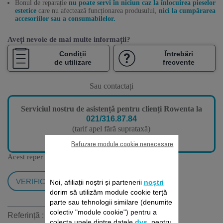
Bonul de reparație
nu poate servi în niciun caz la înlocuirea pieselor
estetice
care nu afectează funcționarea produsului,
nici la cumpărarea
accesoriilor sau a consumabilelor.
Aveți nevoie de mai multe informații?
Condiții
Întrebări
de utilizare
frecvente
Sau contactați
Serviciul nostru de asistență pentru clienți Rowenta la
021/316.87.84
(tarif apel fără suprataxă)
de luni până vineri, de la 9:00 la 18:00
Refuzare module cookie nenecesare
Acest reper este compatibil cu
14 produs/produse
VERIFICĂ COMPATIBILITATEA
Noi, afiliații noștri și partenerii
noștri
dorim să utilizăm module cookie terță
parte sau tehnologii similare (denumite
colectiv "module cookie") pentru a
Referință :
RO047STROW
colecta unele dintre datele
dvs
. pentru