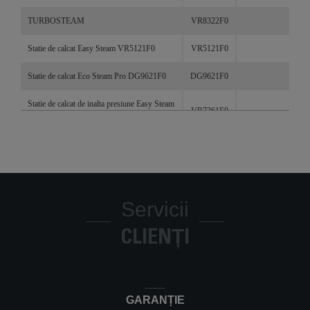
TURBOSTEAM
VR8322F0
Statie de calcat Easy Steam VR5121F0
VR5121F0
Statie de calcat Eco Steam Pro DG9621F0
DG9621F0
Statie de calcat de inalta presiune Easy Steam
VR7361F0
VR7361F0
Stație de călcat de înaltă presiune Liberty
VR5020F0
VR5020F0
Stație de călcat de înaltă presiune Liberty
VR7045F0
VR7045F0
Servicii
Statie de călcat Express Anti-Calc SV8011E0
SV8011E0
CLIENȚI
Pachete de reparații
Stație de călcat de înaltă presiune Compact
DG7521F0
Steam Extreme DG7521F0
GARANȚIE