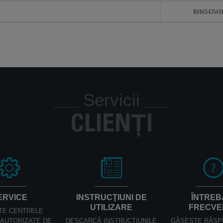
RH6543W
Servicii
CLIENȚI
ERVICE
INSTRUCŢIUNI DE
ÎNTREB
UTILIZARE
FRECVE
TE CENTRELE
AUTORIZATE DE
DESCARCĂ INSTRUCŢIUNILE
GĂSEŞTE RĂSP