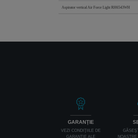
Aspirator vertical Air Force Light RH6543WH
GARANȚIE
S
VEZI CONDIŢIILE DE
GĂSEŞ
GARANŢIE ALE
NOASTRE 