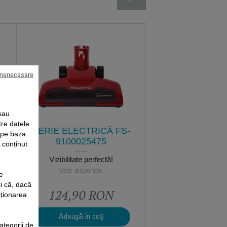
 nenecesare
sau
tre datele
PERIE ELECTRICĂ FS-
e pe baza
9100025475
i conținut
Vizibilitate perfectă!
Stoc disponibil.
e
i că, dacă
124,90 RON
cționarea
Adaugă în coş
ategorii de