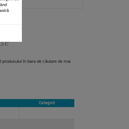
când
oastră
use
al produsului în bara de căutare de mai
Categorii
Categorii
H
H