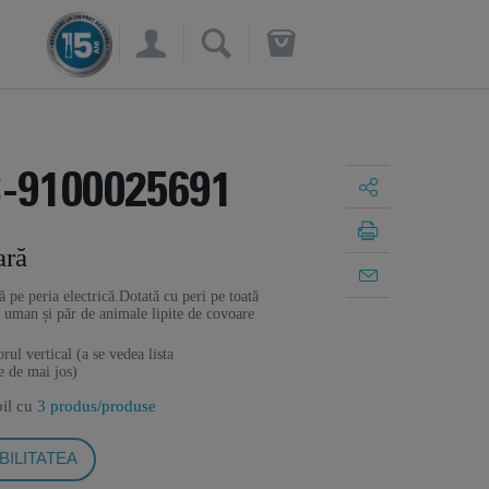
×
-9100025691
ară
ă pe peria electrică.Dotată cu peri pe toată
r uman și păr de animale lipite de covoare
ul vertical (a se vedea lista
e de mai jos)
bil cu
3 produs/produse
BILITATEA