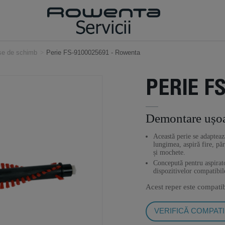
ese de schimb
>
Perie FS-9100025691 - Rowenta
PERIE FS
Demontare ușo
Această perie se adapteaz
lungimea, aspiră fire, pă
și mochete.
Concepută pentru aspirator
dispozitivelor compatibil
Acest reper este compati
VERIFICĂ COMPATI