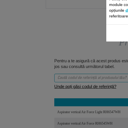
module coo
opțiunile
d
referitoar
Pr
Pentru a te asigură că acest produs este
jos sau consultă următorul tabel.
Unde poți găsi codul de referință?
Aspirator vertical Air Force Light RH6547WH
Aspirator vertical Air Force RH6545WH