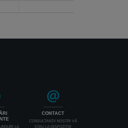
H
ĂRI
CONTACT
NTE
CONSULTANȚII NOȘTRI VĂ
UNSURI LA
STAU LA DISPOZIȚIE