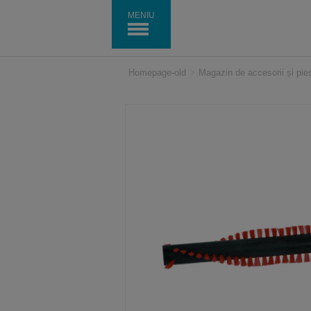
MENIU
Homepage-old
>
Magazin de accesorii și pi