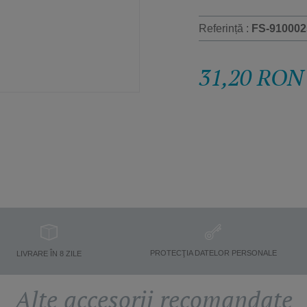
Referință :
FS-910002
31,20 RON
PROTECŢIA DATELOR PERSONALE
LIVRARE ÎN 8 ZILE
Alte accesorii recomandate