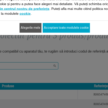
kie și pentru a putea face alegeri mai detaliate. Vă puteți schimba ori
in centrul nostru de preferințe
. Puteți afla mai multe citind politica n
e la modulele
cookie
.
Alegerile mele
Acceptare toate modulele cookie
oiectat pentru 3 produs/prod
 compatibil cu aparatul tău, te rugăm să introduci codul de referință 
Produse
Referințe
Produse
Referințe
RH6547W
RH6545W