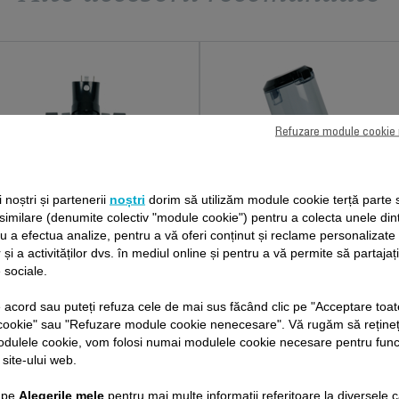
Refuzare module cookie
ii noștri și partenerii
noștri
dorim să utilizăm module cookie terță parte 
 similare (denumite colectiv "module cookie") pentru a colecta unele din
PERIE ELECTRICĂ FS-
RECIPIENT PENTRU
ru a efectua analize, pentru a vă oferi conținut și reclame personalizat
9100025205
PRAF FS-9100025208
 și a activităților dvs. în mediul online și pentru a vă permite să partajaț
 sociale.
Vizibilitate perfectă
Ușor de scos și de golit
Stoc disponibil.
Stoc disponibil.
de acord sau puteți refuza cele de mai sus făcând clic pe "Acceptare toat
cookie" sau "Refuzare module cookie nenecesare". Vă rugăm să rețineț
109,30 RON
72,80 RON
odulele cookie, vom folosi numai modulele cookie necesare pentru fun
 site-ului web.
Adaugă în coş
Adaugă în coş
c pe
Alegerile mele
pentru mai multe informații referitoare la diversele c