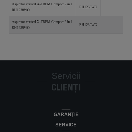
Produse
Referințe
Categorii
Aspirator vertical X-TREM Compact 2 în 1
RH1238WO
RH1238WO
Aspirator vertical X-TREM Compact 2 în 1
RH1239WO
RH1239WO
Servicii
CLIENȚI
GARANȚIE
SERVICE