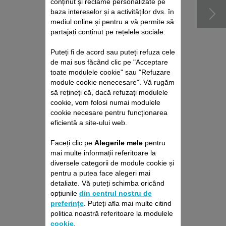
conținut și reclame personalizate pe
baza intereselor și a activităților dvs. în
mediul online și pentru a vă permite să
partajați conținut pe rețelele sociale.
Puteți fi de acord sau puteți refuza cele
de mai sus făcând clic pe "Acceptare
toate modulele cookie" sau "Refuzare
module cookie nenecesare". Vă rugăm
să rețineți că, dacă refuzați modulele
cookie, vom folosi numai modulele
cookie necesare pentru funcționarea
PACHET DE REPARAȚII
eficientă a site-ului web.
ASPIRATOR VERTICAL
ROWENTA
Faceți clic pe
Alegerile mele
pentru
Fără deviz, fără surprize
mai multe informații referitoare la
Prelungire cu 6 luni a garanției!
diversele categorii de module cookie și
pentru a putea face alegeri mai
429,00 RON
detaliate. Vă puteți schimba oricând
opțiunile
din centrul nostru de
preferințe
. Puteți afla mai multe citind
Adaugă în coş
politica noastră referitoare la modulele
cookie
.