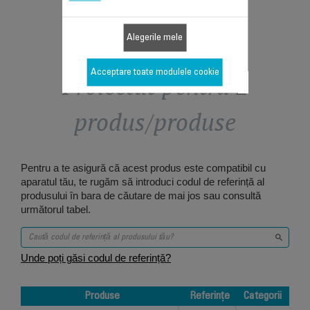
Alegerile mele
Acceptare toate modulele cookie
Proiectat pentru 2
produs/produse
Pentru a te asigură că acest produs este compatibil cu
aparatul tău, te rugăm să introduci codul de referință al
produsului în bara de căutare de mai jos sau consultă
următorul tabel.
Unde poți găsi codul de referință?
Produse
Referințe
Categorii