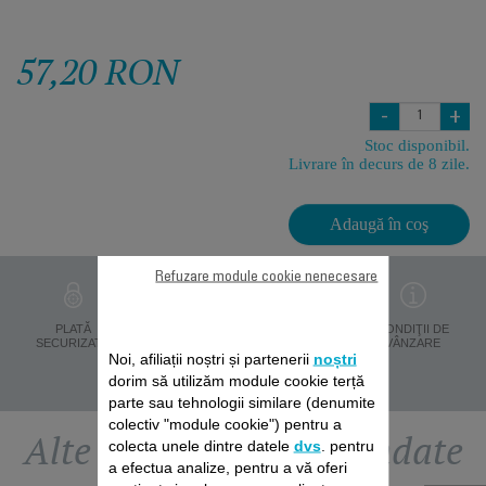
57,20 RON
-
+
Stoc disponibil.
Livrare în decurs de 8 zile.
Adaugă în coş
Refuzare module cookie nenecesare
PROTECŢIA
PLATĂ
LIVRARE ÎN 8 ZILE
CONDIŢII DE
DATELOR
SECURIZATĂ
VÂNZARE
Noi, afiliații noștri și partenerii
PERSONALE
noștri
dorim să utilizăm module cookie terță
parte sau tehnologii similare (denumite
colectiv "module cookie") pentru a
Alte accesorii recomandate
colecta unele dintre datele
dvs
. pentru
a efectua analize, pentru a vă oferi