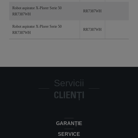
Robot aspirator X-Plorer Serie 50
RR7387WH
RR7387WH
Robot aspirator X-Plorer Serie 50
RR7387WH
RR7387WH
Servicii
CLIENȚI
GARANȚIE
SERVICE