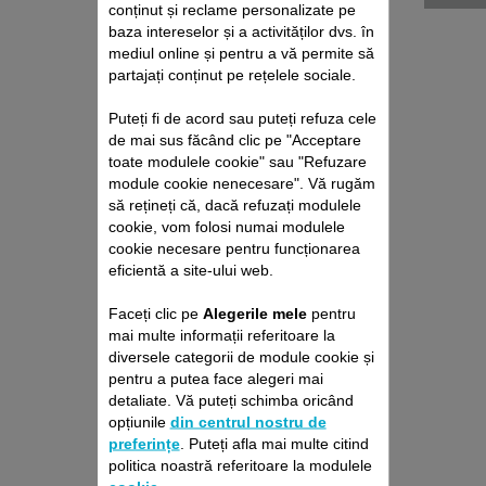
conținut și reclame personalizate pe
baza intereselor și a activităților dvs. în
mediul online și pentru a vă permite să
partajați conținut pe rețelele sociale.
Puteți fi de acord sau puteți refuza cele
de mai sus făcând clic pe "Acceptare
toate modulele cookie" sau "Refuzare
module cookie nenecesare". Vă rugăm
PACHET DE REPARAȚII
să rețineți că, dacă refuzați modulele
ROBOŢI DE ASPIRARE
cookie, vom folosi numai modulele
cookie necesare pentru funcționarea
ROWENTA
eficientă a site-ului web.
Fără deviz, fără surprize
Prelungire cu 6 luni a garanției!
Faceți clic pe
Alegerile mele
pentru
699,00 RON
mai multe informații referitoare la
diversele categorii de module cookie și
pentru a putea face alegeri mai
Adaugă în coş
detaliate. Vă puteți schimba oricând
opțiunile
din centrul nostru de
preferințe
. Puteți afla mai multe citind
politica noastră referitoare la modulele