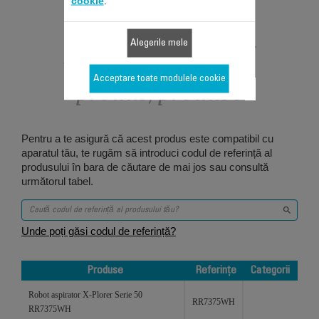
cookie
.
Proiectat pentru 3
Alegerile mele
Acceptare toate modulele cookie
produs/produse
Pentru a te asigură că acest produs este compatibil cu
aparatul tău, te rugăm să introduci codul de referință al
produsului în bara de căutare de mai jos sau consultă
următorul tabel.
Unde poți găsi codul de referință?
Produse
Referințe
Categorii
Produse
Referințe
Categorii
Robot aspirator X-Plorer Serie 50
RR7375WH
RR7375WH