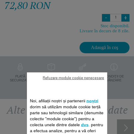
72,80 RON
-
+
Stoc disponibil.
Livrare în decurs de 8 zile.
Adaugă în coş
PROTECŢIA
PLATĂ
LIVRARE ÎN 8 ZILE
CONDIŢII DE
Refuzare module cookie nenecesare
DATELOR
SECURIZATĂ
VÂNZARE
PERSONALE
Noi, afiliații noștri și partenerii
noștri
Alte accesorii recomandate
dorim să utilizăm module cookie terță
parte sau tehnologii similare (denumite
colectiv "module cookie") pentru a
colecta unele dintre datele
dvs
. pentru
a efectua analize, pentru a vă oferi