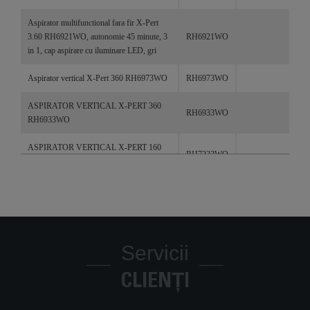
Aspirator multifunctional fara fir X-Pert
3.60 RH6921WO, autonomie 45 minute, 3
RH6921WO
in 1, cap aspirare cu iluminare LED, gri
Aspirator vertical X-Pert 360 RH6973WO
RH6973WO
ASPIRATOR VERTICAL X-PERT 360
RH6933WO
RH6933WO
ASPIRATOR VERTICAL X-PERT 160
RH7233WO
RH7233WO
Servicii
CLIENȚI