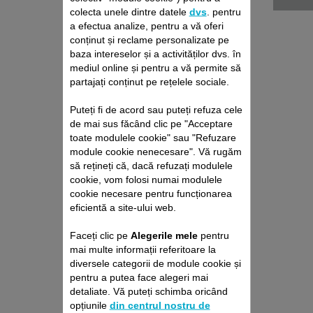
colecta unele dintre datele
dvs
. pentru
a efectua analize, pentru a vă oferi
conținut și reclame personalizate pe
baza intereselor și a activităților dvs. în
mediul online și pentru a vă permite să
partajați conținut pe rețelele sociale.
Puteți fi de acord sau puteți refuza cele
de mai sus făcând clic pe "Acceptare
PACHET DE REPARAȚII
toate modulele cookie" sau "Refuzare
ASPIRATOR VERTICAL
module cookie nenecesare". Vă rugăm
ROWENTA
să rețineți că, dacă refuzați modulele
cookie, vom folosi numai modulele
Fără deviz, fără surprize
Prelungire cu 6 luni a garanției!
cookie necesare pentru funcționarea
eficientă a site-ului web.
429,00 RON
Faceți clic pe
Alegerile mele
pentru
mai multe informații referitoare la
Adaugă în coş
diversele categorii de module cookie și
pentru a putea face alegeri mai
detaliate. Vă puteți schimba oricând
opțiunile
din centrul nostru de