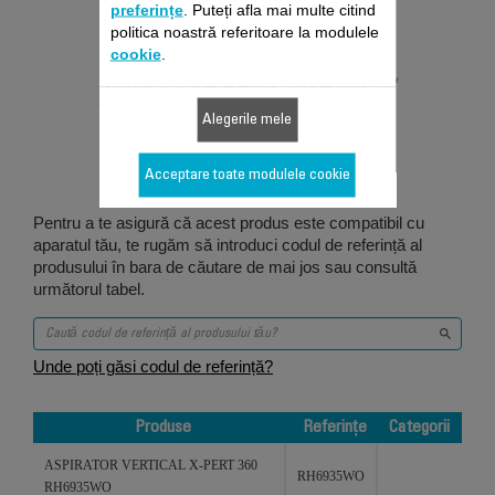
preferințe
. Puteți afla mai multe citind
politica noastră referitoare la modulele
cookie
.
Proiectat pentru 5
Alegerile mele
produs/produse
Acceptare toate modulele cookie
Pentru a te asigură că acest produs este compatibil cu
aparatul tău, te rugăm să introduci codul de referință al
produsului în bara de căutare de mai jos sau consultă
următorul tabel.
Unde poți găsi codul de referință?
Produse
Referințe
Categorii
Produse
Referințe
Categorii
ASPIRATOR VERTICAL X-PERT 360
RH6935WO
RH6935WO