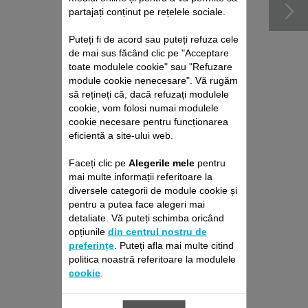
partajați conținut pe rețelele sociale.
Puteți fi de acord sau puteți refuza cele
de mai sus făcând clic pe "Acceptare
toate modulele cookie" sau "Refuzare
module cookie nenecesare". Vă rugăm
să rețineți că, dacă refuzați modulele
cookie, vom folosi numai modulele
cookie necesare pentru funcționarea
eficientă a site-ului web.
PIEPTENE PENTRU
Faceți clic pe
Alegerile mele
pentru
PĂR 3 MM CS-00139020
mai multe informații referitoare la
diversele categorii de module cookie și
Pentru o coafură impecabilă
pentru a putea face alegeri mai
Stoc disponibil.
detaliate. Vă puteți schimba oricând
opțiunile
din centrul nostru de
15,60 RON
preferințe
. Puteți afla mai multe citind
politica noastră referitoare la modulele
Adaugă în coş
cookie
.