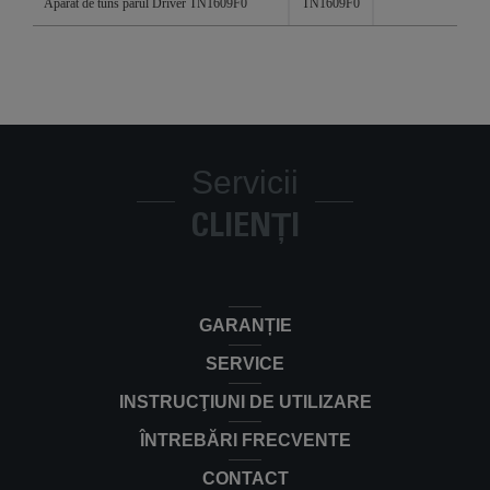
Aparat de tuns parul Driver TN1609F0
TN1609F0
Servicii
CLIENȚI
GARANȚIE
SERVICE
INSTRUCŢIUNI DE UTILIZARE
ÎNTREBĂRI FRECVENTE
CONTACT