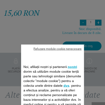
15,60 RON
-
+
Stoc disponibil.
Livrare în decurs de 8 zile.
Adaugă în coş
Refuzare module cookie nenecesare
Noi, afiliații noștri și partenerii
noștri
PROTECŢIA
PLATĂ
LIVRARE ÎN 8 ZILE
CONDIŢII DE
dorim să utilizăm module cookie terță
DATELOR
SECURIZATĂ
VÂNZARE
PERSONALE
parte sau tehnologii similare (denumite
colectiv "module cookie") pentru a
colecta unele dintre datele
dvs
. pentru
a efectua analize, pentru a vă oferi
Alte accesorii recomandate
conținut și reclame personalizate pe
baza intereselor și a activităților dvs. în
mediul online și pentru a vă permite să