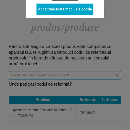
Proiectat pentru 1
Acceptare toate modulele cookie
produs/produse
Pentru a te asigură că acest produs este compatibil cu
aparatul tău, te rugăm să introduci codul de referință al
produsului în bara de căutare de mai jos sau consultă
următorul tabel.
Unde poți găsi codul de referință?
Produse
Referințe
Categorii
Produse
Referințe
Categorii
Aparat de tuns multifunctional Selectium 17
TN9464E0
in 1 TN9464E0