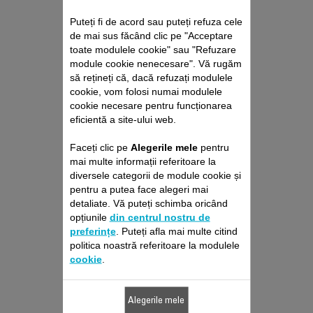
Puteți fi de acord sau puteți refuza cele
de mai sus făcând clic pe "Acceptare
toate modulele cookie" sau "Refuzare
module cookie nenecesare". Vă rugăm
să rețineți că, dacă refuzați modulele
MINI ACCESORIU DE
cookie, vom folosi numai modulele
RAS SS-1810001553
cookie necesare pentru funcționarea
eficientă a site-ului web.
Pentru un ras de precizie
Stoc disponibil.
Faceți clic pe
Alegerile mele
pentru
mai multe informații referitoare la
diversele categorii de module cookie și
pentru a putea face alegeri mai
46,80 RON
detaliate. Vă puteți schimba oricând
opțiunile
din centrul nostru de
Adaugă în coş
preferințe
. Puteți afla mai multe citind
politica noastră referitoare la modulele
cookie
.
Alegerile mele