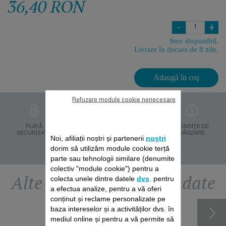
36,40 RON
-
+
Stoc disponibil.
Livrare în decurs de 8 zile.
Adaugă în coş
Refuzare module cookie nenecesare
PROTECŢIA
PLATĂ
LIVRARE ÎN 8 ZILE
CONDIŢII DE
DATELOR
SECURIZATĂ
VÂNZARE
Noi, afiliații noștri și partenerii
noștri
PERSONALE
dorim să utilizăm module cookie terță
parte sau tehnologii similare (denumite
colectiv "module cookie") pentru a
Alte accesorii recomandate
colecta unele dintre datele
dvs
. pentru
a efectua analize, pentru a vă oferi
conținut și reclame personalizate pe
baza intereselor și a activităților dvs. în
mediul online și pentru a vă permite să