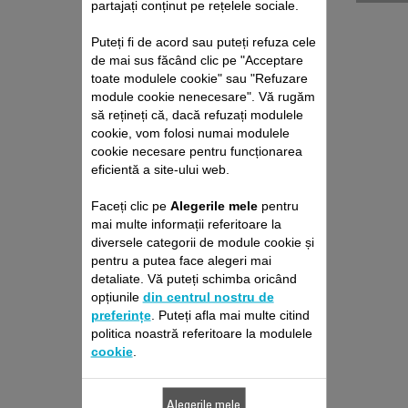
partajați conținut pe rețelele sociale.
Puteți fi de acord sau puteți refuza cele
de mai sus făcând clic pe "Acceptare
toate modulele cookie" sau "Refuzare
module cookie nenecesare". Vă rugăm
să rețineți că, dacă refuzați modulele
cookie, vom folosi numai modulele
cookie necesare pentru funcționarea
CUȚIT CS-00144452
eficientă a site-ului web.
Lame care taie excepțional.
Faceți clic pe
Alegerile mele
pentru
Stoc disponibil.
mai multe informații referitoare la
diversele categorii de module cookie și
pentru a putea face alegeri mai
72,80 RON
detaliate. Vă puteți schimba oricând
opțiunile
din centrul nostru de
preferințe
. Puteți afla mai multe citind
Adaugă în coş
politica noastră referitoare la modulele
cookie
.
Alegerile mele