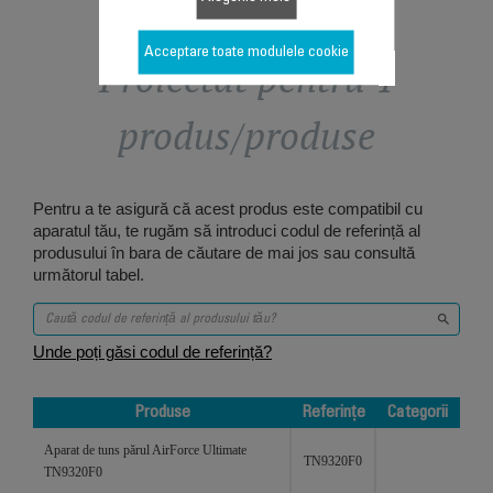
Acceptare toate modulele cookie
Proiectat pentru 1
produs/produse
Pentru a te asigură că acest produs este compatibil cu
aparatul tău, te rugăm să introduci codul de referință al
produsului în bara de căutare de mai jos sau consultă
următorul tabel.
Unde poți găsi codul de referință?
Produse
Referințe
Categorii
Produse
Referințe
Categorii
Aparat de tuns părul AirForce Ultimate
TN9320F0
TN9320F0