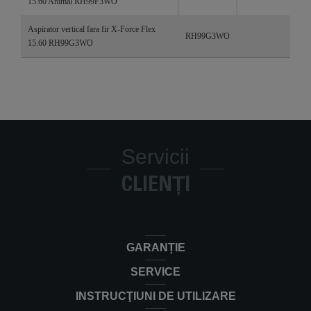
15.60 Animal RH99F3WO
Aspirator vertical fara fir X-Force Flex
RH99G3WO
15.60 RH99G3WO
Servicii
CLIENȚI
GARANȚIE
SERVICE
INSTRUCŢIUNI DE UTILIZARE