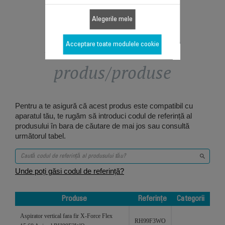
Alegerile mele
Proiectat pentru 2
Acceptare toate modulele cookie
produs/produse
Pentru a te asigură că acest produs este compatibil cu
aparatul tău, te rugăm să introduci codul de referință al
produsului în bara de căutare de mai jos sau consultă
următorul tabel.
Unde poți găsi codul de referință?
Produse
Referințe
Categorii
Produse
Referințe
Categorii
Aspirator vertical fara fir X-Force Flex
RH99F3WO