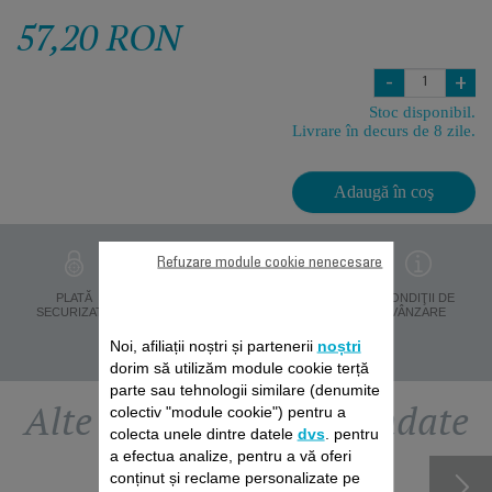
57,20 RON
-
+
Stoc disponibil.
Livrare în decurs de 8 zile.
Adaugă în coş
Refuzare module cookie nenecesare
PROTECŢIA
PLATĂ
LIVRARE ÎN 8 ZILE
CONDIŢII DE
DATELOR
SECURIZATĂ
VÂNZARE
PERSONALE
Noi, afiliații noștri și partenerii
noștri
dorim să utilizăm module cookie terță
parte sau tehnologii similare (denumite
Alte accesorii recomandate
colectiv "module cookie") pentru a
colecta unele dintre datele
dvs
. pentru
a efectua analize, pentru a vă oferi
conținut și reclame personalizate pe