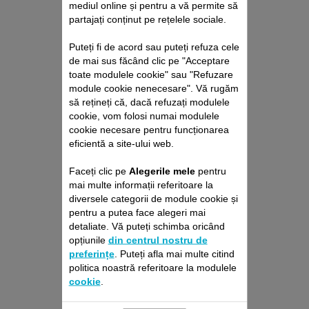
mediul online și pentru a vă permite să
partajați conținut pe rețelele sociale.
Puteți fi de acord sau puteți refuza cele
de mai sus făcând clic pe "Acceptare
toate modulele cookie" sau "Refuzare
module cookie nenecesare". Vă rugăm
să rețineți că, dacă refuzați modulele
PACHET DE REPARAȚII
cookie, vom folosi numai modulele
ROBOŢI DE ASPIRARE
cookie necesare pentru funcționarea
ROWENTA
eficientă a site-ului web.
Fără deviz, fără surprize
Prelungire cu 6 luni a garanției!
Faceți clic pe
Alegerile mele
pentru
mai multe informații referitoare la
699,00 RON
diversele categorii de module cookie și
pentru a putea face alegeri mai
detaliate. Vă puteți schimba oricând
Adaugă în coş
opțiunile
din centrul nostru de
preferințe
. Puteți afla mai multe citind
politica noastră referitoare la modulele
cookie
.