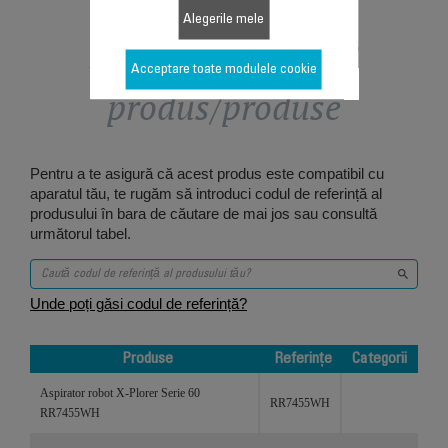
Alegerile mele
Proiectat pentru 2
Acceptare toate modulele cookie
produs/produse
Pentru a te asigură că acest produs este compatibil cu
aparatul tău, te rugăm să introduci codul de referință al
produsului în bara de căutare de mai jos sau consultă
următorul tabel.
Unde poți găsi codul de referință?
Produse
Referințe
Categorii
Produse
Referințe
Categorii
Aspirator robot X-Plorer Serie 60
RR7455WH
RR7455WH