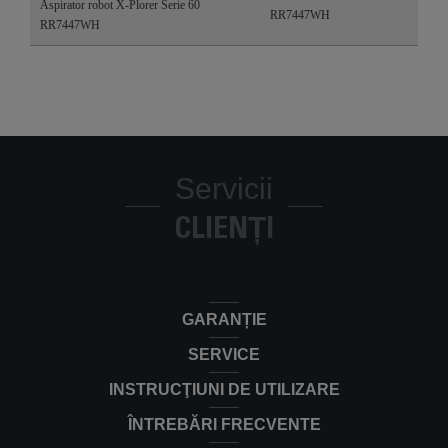
Aspirator robot X-Plorer Serie 60
RR7447WH
RR7447WH
Servicii
CLIENȚI
GARANȚIE
SERVICE
INSTRUCŢIUNI DE UTILIZARE
ÎNTREBĂRI FRECVENTE