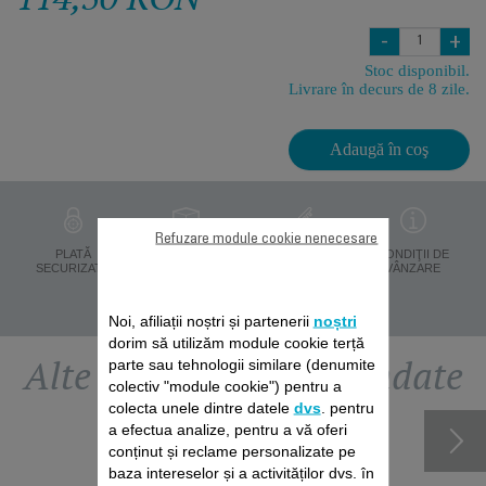
-
+
Stoc disponibil.
Livrare în decurs de 8 zile.
Adaugă în coş
Refuzare module cookie nenecesare
PROTECŢIA
PLATĂ
LIVRARE ÎN 8 ZILE
CONDIŢII DE
DATELOR
SECURIZATĂ
VÂNZARE
PERSONALE
Noi, afiliații noștri și partenerii
noștri
dorim să utilizăm module cookie terță
Alte accesorii recomandate
parte sau tehnologii similare (denumite
colectiv "module cookie") pentru a
colecta unele dintre datele
dvs
. pentru
a efectua analize, pentru a vă oferi
conținut și reclame personalizate pe
baza intereselor și a activităților dvs. în