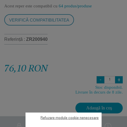
Acest reper este compatibil cu
64 produs/produse
VERIFICĂ COMPATIBILITATEA
Referință :
ZR200940
76,10 RON
-
+
Stoc disponibil.
Livrare în decurs de 8 zile.
Adaugă în coş
Refuzare module cookie nenecesare