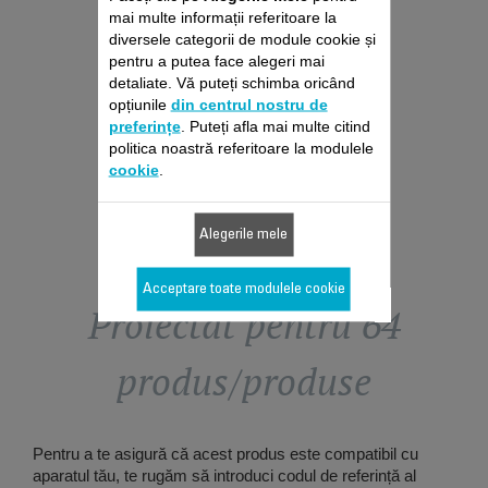
FĂRĂ SAC ROWENTA
mai multe informații referitoare la
Fără deviz, fără surprize
diversele categorii de module cookie și
Prelungire cu 6 luni a garanției!
pentru a putea face alegeri mai
detaliate. Vă puteți schimba oricând
229,00 RON
opțiunile
din centrul nostru de
preferințe
. Puteți afla mai multe citind
Adaugă în coş
politica noastră referitoare la modulele
cookie
.
Alegerile mele
Acceptare toate modulele cookie
Proiectat pentru 64
produs/produse
Pentru a te asigură că acest produs este compatibil cu
aparatul tău, te rugăm să introduci codul de referință al