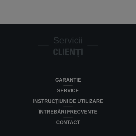
RR8587WH
Aspirator robot X-Plorer Serie 240 AI+
RR9695WH
RR9695WH
Power XXL Vacuum Cleaner - Parquet Kit
RO3126EA
RO3126EA
Servicii
Aspirator robot X-Plorer S75 S+
CLIENȚI
RR8595WH
RR8595WH
Aspirator robot X-Plorer Serie 65+
RR8L85WH
RR8L85WH
GARANȚIE
Aspirator robot X-Plorer Serie 140+
RR9197WH
SERVICE
RR9197WH
INSTRUCŢIUNI DE UTILIZARE
ÎNTREBĂRI FRECVENTE
CONTACT