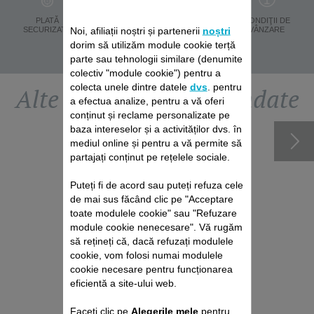
PROTECŢIA
PLATĂ
LIVRARE ÎN 8 ZILE
CONDIŢII DE
DATELOR
Noi, afiliații noștri și partenerii
noștri
SECURIZATĂ
VÂNZARE
PERSONALE
dorim să utilizăm module cookie terță
parte sau tehnologii similare (denumite
colectiv "module cookie") pentru a
colecta unele dintre datele
dvs
. pentru
Alte accesorii recomandate
a efectua analize, pentru a vă oferi
conținut și reclame personalizate pe
baza intereselor și a activităților dvs. în
mediul online și pentru a vă permite să
partajați conținut pe rețelele sociale.
Puteți fi de acord sau puteți refuza cele
de mai sus făcând clic pe "Acceptare
toate modulele cookie" sau "Refuzare
module cookie nenecesare". Vă rugăm
să rețineți că, dacă refuzați modulele
cookie, vom folosi numai modulele
cookie necesare pentru funcționarea
eficientă a site-ului web.
PACHET DE REPARAȚII
ASPIRATOARE CU ȘI
Faceți clic pe
Alegerile mele
pentru