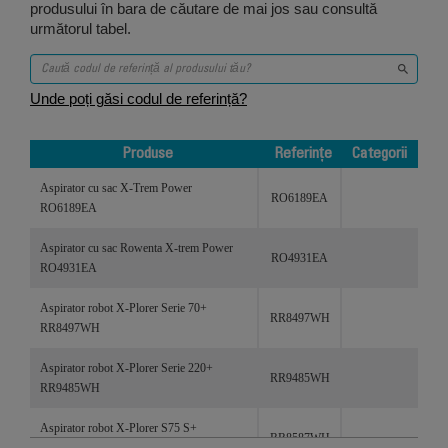
produsului în bara de căutare de mai jos sau consultă
următorul tabel.
Unde poți găsi codul de referință?
Produse
Referințe
Categorii
Produse
Referințe
Categorii
Aspirator cu sac X-Trem Power
RO6189EA
RO6189EA
Aspirator cu sac Rowenta X-trem Power
RO4931EA
RO4931EA
Aspirator robot X-Plorer Serie 70+
RR8497WH
RR8497WH
Aspirator robot X-Plorer Serie 220+
RR9485WH
RR9485WH
Aspirator robot X-Plorer S75 S+
RR8587WH