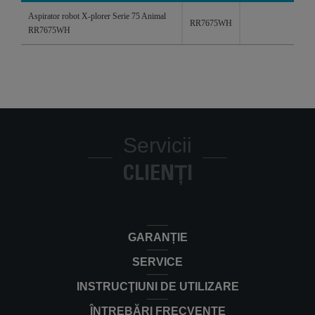
Produse
Referințe
Categorii
Aspirator robot X-plorer Serie 75 Animal
RR7675WH
RR7675WH
Servicii
CLIENȚI
GARANȚIE
SERVICE
INSTRUCŢIUNI DE UTILIZARE
ÎNTREBĂRI FRECVENTE