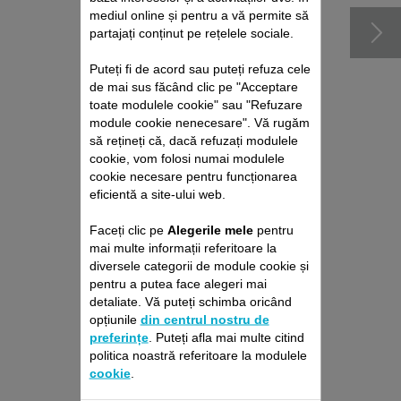
mediul online și pentru a vă permite să
partajați conținut pe rețelele sociale.
Puteți fi de acord sau puteți refuza cele
de mai sus făcând clic pe "Acceptare
toate modulele cookie" sau "Refuzare
module cookie nenecesare". Vă rugăm
să rețineți că, dacă refuzați modulele
cookie, vom folosi numai modulele
cookie necesare pentru funcționarea
eficientă a site-ului web.
PACHET DE REPARAȚII
Faceți clic pe
Alegerile mele
pentru
ROBOŢI DE ASPIRARE
mai multe informații referitoare la
ROWENTA
diversele categorii de module cookie și
Fără deviz, fără surprize
pentru a putea face alegeri mai
Prelungire cu 6 luni a garanției!
detaliate. Vă puteți schimba oricând
opțiunile
din centrul nostru de
699,00 RON
preferințe
. Puteți afla mai multe citind
politica noastră referitoare la modulele
Adaugă în coş
cookie
.