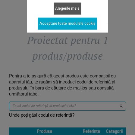
Alegerile mele
Acceptare toate modulele cookie
Proiectat pentru 1
produs/produse
Pentru a te asigură că acest produs este compatibil cu
aparatul tău, te rugăm să introduci codul de referință al
produsului în bara de căutare de mai jos sau consultă
următorul tabel.
Unde poți găsi codul de referință?
Produse
Referințe
Categorii