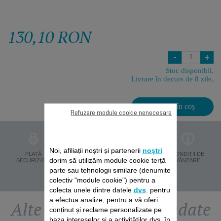
130,10 RON
-
+
Stoc disponibil.
Livrare în decurs de 8 zile.
Adaugă în coş
Refuzare module cookie nenecesare
Noi, afiliații noștri și partenerii
noștri
PROTECŢIA
PLATĂ
LIVRARE ÎN 8 ZILE
CONDIŢII DE
dorim să utilizăm module cookie terță
DATELOR
SECURIZATĂ
VÂNZARE
PERSONALE
parte sau tehnologii similare (denumite
colectiv "module cookie") pentru a
colecta unele dintre datele
dvs
. pentru
a efectua analize, pentru a vă oferi
Alte accesorii recomandate
conținut și reclame personalizate pe
baza intereselor și a activităților dvs. în