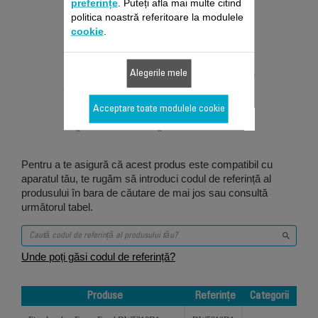
preferințe
. Puteți afla mai multe citind
politica noastră referitoare la modulele
cookie
.
Proiectat pentru 8
Alegerile mele
produs/produse
Acceptare toate modulele cookie
Pentru a te asigură că acest produs este compatibil cu
aparatul tău, te rugăm să introduci codul de referință al
produsului în bara de căutare de mai jos sau consultă
următorul tabel.
Unde poți găsi codul de referință?
Produse
Referințe
Categorii
Produse
Referințe
Categorii