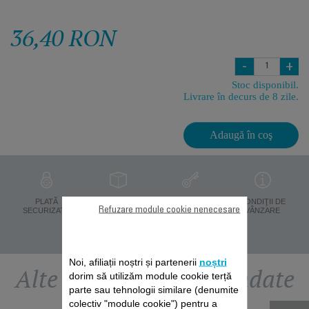
36,40 RON
-
+
Stoc disponibil.
Livrare în decurs de 8 zile.
Adaugă în coş
PROTECŢIA
PLATĂ
LIVRARE ÎN 8 ZILE
CONDIŢII DE
Refuzare module cookie nenecesare
DATELOR
SECURIZATĂ
VÂNZARE
PERSONALE
Noi, afiliații noștri și partenerii
noștri
Alte accesorii recomandate
dorim să utilizăm module cookie terță
parte sau tehnologii similare (denumite
colectiv "module cookie") pentru a