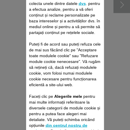
colecta unele dintre datele
dvs
. pentru
a efectua analize, pentru a vă oferi
conținut și reclame personalizate pe
baza intereselor și a activităților dvs. în
mediul online și pentru a vă permite să
partajați conținut pe rețelele sociale.
Puteți fi de acord sau puteți refuza cele
de mai sus făcând clic pe "Acceptare
toate modulele cookie" sau "Refuzare
module cookie nenecesare". Vă rugăm
PACHET DE REPARAȚII
să rețineți că, dacă refuzați modulele
FIARE DE CĂLCAT
cookie, vom folosi numai modulele
ROWENTA
cookie necesare pentru funcționarea
Fără deviz, fără surprize
eficientă a site-ului web.
Prelungire cu 6 luni a garanției!
Faceți clic pe
Alegerile mele
pentru
199,00 RON
mai multe informații referitoare la
diversele categorii de module cookie și
pentru a putea face alegeri mai
Adaugă în coş
detaliate. Vă puteți schimba oricând
opțiunile
din centrul nostru de