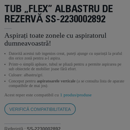
TUB „FLEX” ALBASTRU DE
REZERVĂ SS-2230002892
Aspirați toate zonele cu aspiratorul
dumneavoastră!
Datorită acestui tub ingenios creat, puteți ajunge cu ușurință la praful
din orice zonă pentru a-l aspira.
Printr-o simplă apăsare, tubul se pliază pentru a permite aspirarea pe
sub obiectele de mobilier joase fără efort.
Culoare: albastru/gri.
Conceput pentru
aspiratoarele verticale
(a se consulta lista de aparate
compatibile de mai jos).
Acest reper este compatibil cu
1 produs/produse
VERIFICĂ COMPATIBILITATEA
Referință :
SS-2230002892