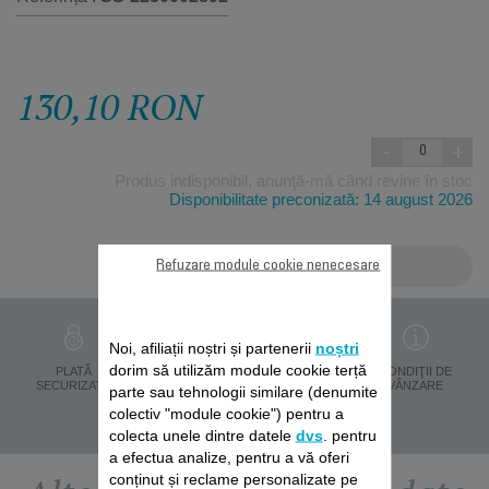
130,10 RON
-
+
Produs indisponibil, anunţă-mă când revine în stoc
Disponibilitate preconizată: 14 august 2026
Adaugă în coş
Refuzare module cookie nenecesare
Noi, afiliații noștri și partenerii
noștri
dorim să utilizăm module cookie terță
PROTECŢIA
PLATĂ
LIVRARE ÎN 8 ZILE
CONDIŢII DE
DATELOR
SECURIZATĂ
VÂNZARE
parte sau tehnologii similare (denumite
PERSONALE
colectiv "module cookie") pentru a
colecta unele dintre datele
dvs
. pentru
a efectua analize, pentru a vă oferi
conținut și reclame personalizate pe