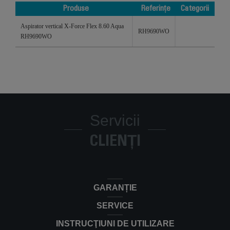
Produse
Referințe
Categorii
Produse
Referințe
Categorii
Aspirator vertical X-Force Flex 8.60 Aqua
RH9690WO
RH9690WO
Servicii
CLIENȚI
GARANȚIE
SERVICE
INSTRUCŢIUNI DE UTILIZARE