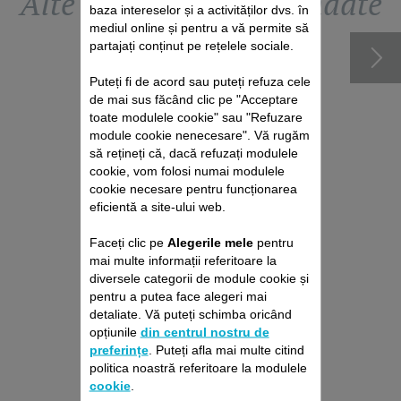
Alte accesorii recomandate
baza intereselor și a activităților dvs. în
mediul online și pentru a vă permite să
partajați conținut pe rețelele sociale.
Puteți fi de acord sau puteți refuza cele
de mai sus făcând clic pe "Acceptare
toate modulele cookie" sau "Refuzare
module cookie nenecesare". Vă rugăm
să rețineți că, dacă refuzați modulele
cookie, vom folosi numai modulele
cookie necesare pentru funcționarea
eficientă a site-ului web.
Faceți clic pe
Alegerile mele
pentru
PACHET DE REPARAȚII
mai multe informații referitoare la
ASPIRATOR VERTICAL
diversele categorii de module cookie și
ROWENTA
pentru a putea face alegeri mai
Fără deviz, fără surprize
detaliate. Vă puteți schimba oricând
Prelungire cu 6 luni a garanției!
opțiunile
din centrul nostru de
preferințe
. Puteți afla mai multe citind
429,00 RON
politica noastră referitoare la modulele
cookie
.
Adaugă în coş