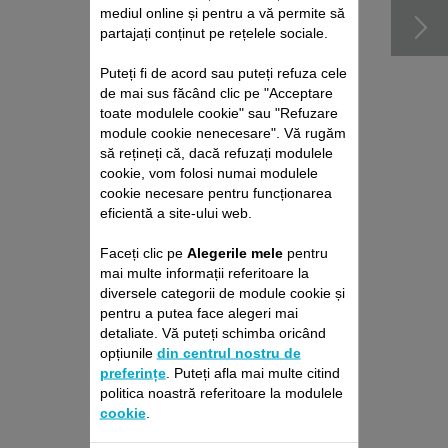
mediul online și pentru a vă permite să
partajați conținut pe rețelele sociale.
Puteți fi de acord sau puteți refuza cele
de mai sus făcând clic pe "Acceptare
toate modulele cookie" sau "Refuzare
module cookie nenecesare". Vă rugăm
să rețineți că, dacă refuzați modulele
cookie, vom folosi numai modulele
cookie necesare pentru funcționarea
eficientă a site-ului web.
PACHET DE REPARAȚII
Faceți clic pe
Alegerile mele
pentru
ASPIRATOR VERTICAL
mai multe informații referitoare la
ROWENTA
diversele categorii de module cookie și
Fără deviz, fără surprize
pentru a putea face alegeri mai
Prelungire cu 6 luni a garanției!
detaliate. Vă puteți schimba oricând
opțiunile
din centrul nostru de
429,00 RON
preferințe
. Puteți afla mai multe citind
politica noastră referitoare la modulele
Adaugă în coş
cookie
.