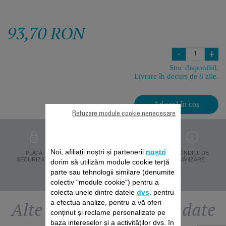
93,70 RON
-
+
Stoc disponibil.
Livrare în decurs de 8 zile.
Adaugă în coş
Refuzare module cookie nenecesare
Noi, afiliații noștri și partenerii
noștri
PROTECŢIA
PLATĂ
LIVRARE ÎN 8 ZILE
CONDIŢII DE
DATELOR
SECURIZATĂ
VÂNZARE
dorim să utilizăm module cookie terță
PERSONALE
parte sau tehnologii similare (denumite
colectiv "module cookie") pentru a
colecta unele dintre datele
dvs
. pentru
Alte accesorii recomandate
a efectua analize, pentru a vă oferi
conținut și reclame personalizate pe
baza intereselor și a activităților dvs. în