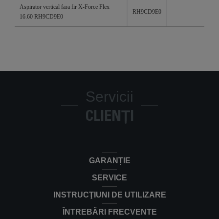
Produse
Referințe
Categorii
Aspirator vertical fara fir X-Force Flex
RH9CD9E0
16.60 RH9CD9E0
Servicii
CLIENȚI
GARANȚIE
SERVICE
INSTRUCŢIUNI DE UTILIZARE
ÎNTREBĂRI FRECVENTE