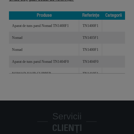
Produse
Referințe
Categorii
Produse
Referințe
Categorii
Aparat de tuns parul Nomad TN1400F1
TN1400F1
Nomad
TN1405F1
Nomad
TN1400F1
Aparat de tuns parul Nomad TN1404F0
TN1404F0
NOMAD HAIR CLIPPER
TN1410F1
Aparat de tuns Nomad TN1410F0
TN1410F0
Aparat de tuns Nomad TN1400F0
TN1400F0
Servicii
CLIENȚI