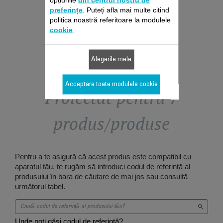
preferințe
. Puteți afla mai multe citind
Adaugă în coş
politica noastră referitoare la modulele
cookie
.
Alegerile mele
Acceptare toate modulele cookie
Proiectat pentru 7
produs/produse
Pentru a te asigură că acest produs este compatibil cu
aparatul tău, te rugăm să introduci codul de referință al
produsului în bara de căutare de mai jos sau consultă
următorul tabel.
Unde poți găsi codul de referință?