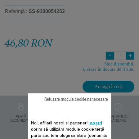
Referință :
SS-9100054252
46,80 RON
-
+
Stoc disponibil.
Livrare în decurs de 8 zile.
Adaugă în coş
Refuzare module cookie nenecesare
PROTECŢIA
PLATĂ
LIVRARE ÎN 8 ZILE
CONDIŢII DE
DATELOR
SECURIZATĂ
VÂNZARE
Noi, afiliații noștri și partenerii
noștri
PERSONALE
dorim să utilizăm module cookie terță
parte sau tehnologii similare (denumite