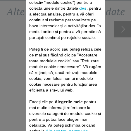
colectiv "module cookie") pentru a
Alte accesorii recomandate
colecta unele dintre datele
dvs
. pentru
a efectua analize, pentru a vă oferi
conținut și reclame personalizate pe
baza intereselor și a activităților dvs. în
mediul online și pentru a vă permite să
partajați conținut pe rețelele sociale.
Puteți fi de acord sau puteți refuza cele
de mai sus făcând clic pe "Acceptare
toate modulele cookie" sau "Refuzare
module cookie nenecesare". Vă rugăm
să rețineți că, dacă refuzați modulele
cookie, vom folosi numai modulele
cookie necesare pentru funcționarea
STICLUȚĂ DE ULEI CS-
eficientă a site-ului web.
00139140
Faceți clic pe
Alegerile mele
pentru
Pentru buna funcționare a
mai multe informații referitoare la
aparatului de tuns.
diversele categorii de module cookie și
Stoc disponibil.
pentru a putea face alegeri mai
15,60 RON
detaliate. Vă puteți schimba oricând
opțiunile
din centrul nostru de