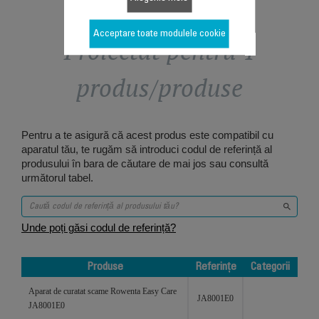
Acceptare toate modulele cookie
Proiectat pentru 1
produs/produse
Pentru a te asigură că acest produs este compatibil cu
aparatul tău, te rugăm să introduci codul de referință al
produsului în bara de căutare de mai jos sau consultă
următorul tabel.
Unde poți găsi codul de referință?
Produse
Referințe
Categorii
Produse
Referințe
Categorii
Aparat de curatat scame Rowenta Easy Care
JA8001E0
JA8001E0