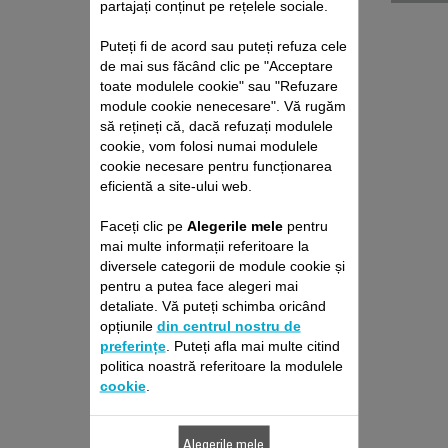
partajați conținut pe rețelele sociale.
Puteți fi de acord sau puteți refuza cele
de mai sus făcând clic pe "Acceptare
toate modulele cookie" sau "Refuzare
module cookie nenecesare". Vă rugăm
să rețineți că, dacă refuzați modulele
cookie, vom folosi numai modulele
SITĂ SS-9100061050
cookie necesare pentru funcționarea
eficientă a site-ului web.
Revitalizează-ți hainele!
Stoc disponibil.
Faceți clic pe
Alegerile mele
pentru
mai multe informații referitoare la
diversele categorii de module cookie și
pentru a putea face alegeri mai
20,80 RON
detaliate. Vă puteți schimba oricând
opțiunile
din centrul nostru de
preferințe
. Puteți afla mai multe citind
Adaugă în coş
politica noastră referitoare la modulele
cookie
.
Alegerile mele