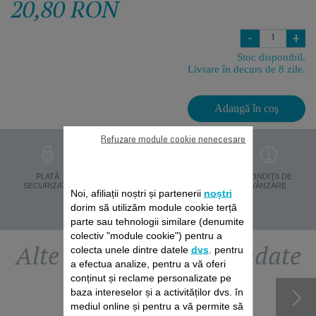
20,80 RON
-
+
Stoc disponibil.
Livrare în decurs de 8 zile.
Adaugă în coş
Refuzare module cookie nenecesare
PROTECŢIA
PLATĂ
LIVRARE ÎN 8 ZILE
CONDIŢII DE
DATELOR
SECURIZATĂ
VÂNZARE
Noi, afiliații noștri și partenerii
noștri
PERSONALE
dorim să utilizăm module cookie terță
parte sau tehnologii similare (denumite
colectiv "module cookie") pentru a
Alte accesorii recomandate
colecta unele dintre datele
dvs
. pentru
a efectua analize, pentru a vă oferi
conținut și reclame personalizate pe
baza intereselor și a activităților dvs. în
mediul online și pentru a vă permite să