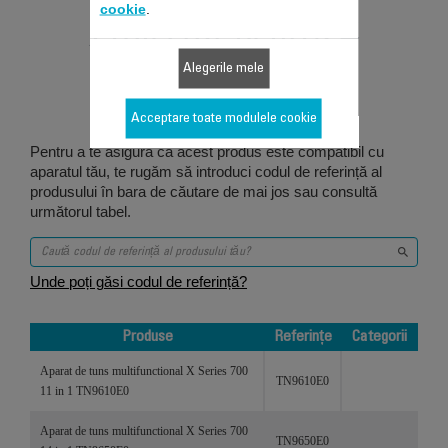
cookie
.
Proiectat pentru 4
Alegerile mele
produs/produse
Acceptare toate modulele cookie
Pentru a te asigură că acest produs este compatibil cu
aparatul tău, te rugăm să introduci codul de referință al
produsului în bara de căutare de mai jos sau consultă
următorul tabel.
Unde poți găsi codul de referință?
Produse
Referințe
Categorii
Produse
Referințe
Categorii
Aparat de tuns multifunctional X Series 700
TN9610E0
11 in 1 TN9610E0
Aparat de tuns multifunctional X Series 700
TN9650E0