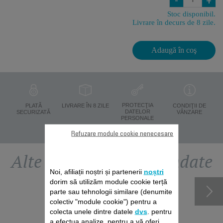
-
+
Stoc disponibil.
Livrare în decurs de 8 zile.
Adaugă în coş
PROTECŢIA
PLATĂ
LIVRARE ÎN 8 ZILE
CONDIŢII DE
DATELOR
SECURIZATĂ
VÂNZARE
PERSONALE
Refuzare module cookie nenecesare
Alte accesorii recomandate
Noi, afiliații noștri și partenerii
noștri
dorim să utilizăm module cookie terță
parte sau tehnologii similare (denumite
colectiv "module cookie") pentru a
colecta unele dintre datele
dvs
. pentru
a efectua analize, pentru a vă oferi