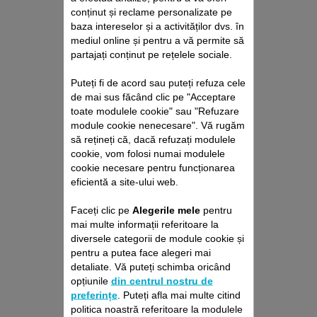
conținut și reclame personalizate pe
baza intereselor și a activităților dvs. în
mediul online și pentru a vă permite să
partajați conținut pe rețelele sociale.
Puteți fi de acord sau puteți refuza cele
de mai sus făcând clic pe "Acceptare
PERIUȚĂ CS-10000375
toate modulele cookie" sau "Refuzare
module cookie nenecesare". Vă rugăm
Pentru a garanta longevitatea
aparatului
să rețineți că, dacă refuzați modulele
cookie, vom folosi numai modulele
Stoc disponibil.
cookie necesare pentru funcționarea
eficientă a site-ului web.
15,60 RON
Faceți clic pe
Alegerile mele
pentru
Adaugă în coş
mai multe informații referitoare la
diversele categorii de module cookie și
pentru a putea face alegeri mai
detaliate. Vă puteți schimba oricând
opțiunile
din centrul nostru de
preferințe
. Puteți afla mai multe citind
politica noastră referitoare la modulele